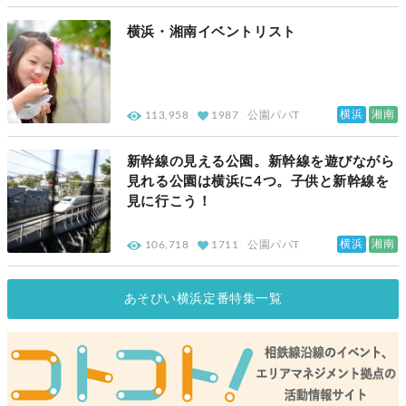
横浜・湘南イベントリスト
横浜
湘南
113,958
1987
公園パパT
新幹線の見える公園。新幹線を遊びながら
見れる公園は横浜に4つ。子供と新幹線を
見に行こう！
横浜
湘南
106,718
1711
公園パパT
あそびい横浜定番特集一覧