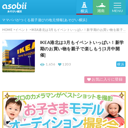
MENU
湘南
横浜
ママパパがつくる親子遊びの地元情報[あそびい横浜]
HOME
イベント
IKEA港北は3月もイベントいっぱい！新学期のお買い物を親子で楽しもう[3月中開催]
IKEA港北は3月もイベントいっぱい！新学
期のお買い物を親子で楽しもう[3月中開
催]
横浜
1,656
1203
お気に入りに登録