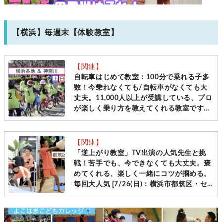
【横浜】毎週末【体験教室】
【関連】
自転車はじめて教室：100分で乗れる子多
数！今乗れなくても/自転車がなくても大
丈夫。11,000人以上が受講している、プロ
が楽しく乗り方を教えてくれる教室です
［毎週土日＠横浜・神奈川10会場 先着受
付］
【関連】
「逆上がり教室」TV出演の人気先生と挑
戦！苦手でも、今できなくても大丈夫。褒
めてくれる、楽しく一緒にコツが掴める。
毎回大人気 [7/26(日)：横浜市都筑区・セ
ンター南]