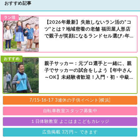
おすすめ記事
ラン活
【2026年最新】失敗しないラン活の”コ
ツ”とは？地域密着の老舗 福田屋人形店
で親子が笑顔になるランドセル選び♪年
中さんの下見も大歓迎！今なら読者限定
の来店特典も！［福田屋人形店 藤沢総本
店・町田店・マルイファミリー溝口店］
おすすめ
親子サッカー：元プロ選手と一緒に、親
子でサッカーの試合をしよう【年中さん
～OK】未経験者歓迎！入門・初・中級の
レベル別［港北区新横浜：8/2・23・
9/6・20日曜日］
7/15-16-17 3連休の子供イベント[横浜]
自転車教室スタッフ募集中
１日体験教室 よこはまこどもカレッジ
広告掲載 3万円～ できます