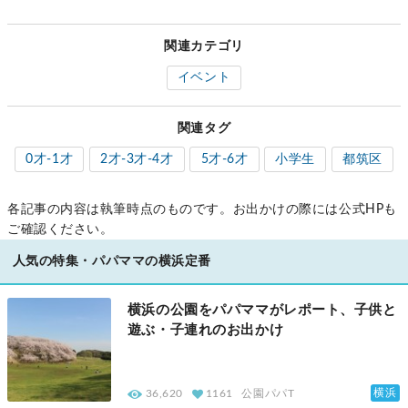
関連カテゴリ
イベント
関連タグ
0才-1才
2才-3才-4才
5才-6才
小学生
都筑区
各記事の内容は執筆時点のものです。お出かけの際には公式HPも
ご確認ください。
人気の特集・パパママの横浜定番
横浜の公園をパパママがレポート、子供と
遊ぶ・子連れのお出かけ
横浜
36,620
1161
公園パパT