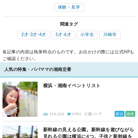
体験・見学
関連タグ
2才-3才-4才
5才-6才
小学生
川崎市
各記事の内容は執筆時点のものです。お出かけの際には公式HPも
ご確認ください。
人気の特集・パパママの湘南定番
横浜・湘南イベントリスト
横浜
湘南
114,222
1994
公園パパT
新幹線の見える公園。新幹線を遊びながら
見れる公園は横浜に4つ。子供と新幹線を