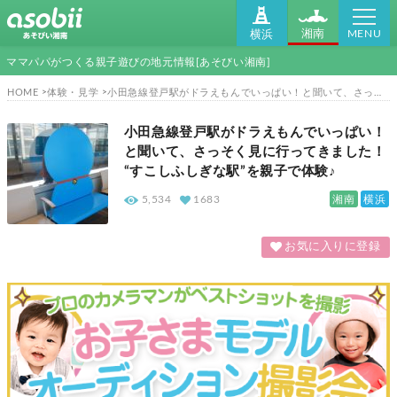
MENU
湘南
横浜
ママパパがつくる親子遊びの地元情報[あそびい湘南]
HOME
体験・見学
小田急線登戸駅がドラえもんでいっぱい！と聞いて、さっそく見に行ってきました！ “すこしふしぎな駅”を親子で体験♪
小田急線登戸駅がドラえもんでいっぱい！
と聞いて、さっそく見に行ってきました！
“すこしふしぎな駅”を親子で体験♪
湘南
横浜
5,534
1683
お気に入りに登録