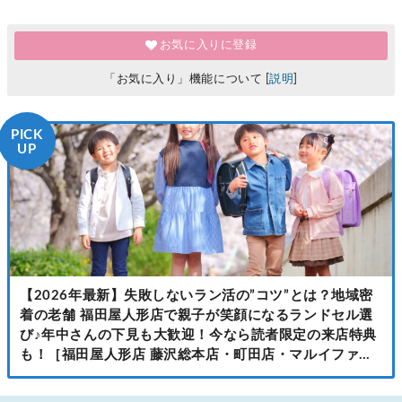
お気に入りに登録
「お気に入り」機能について [
説明
]
PICK
UP
【2026年最新】失敗しないラン活の”コツ”とは？地域密
着の老舗 福田屋人形店で親子が笑顔になるランドセル選
び♪年中さんの下見も大歓迎！今なら読者限定の来店特典
も！［福田屋人形店 藤沢総本店・町田店・マルイファミ
リー溝口店］