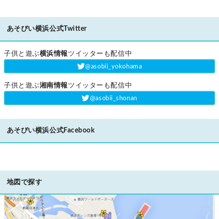
あそびい横浜公式Twitter
子供と遊ぶ
横浜情報
ツイッターも配信中
‎@asobii_yokohama
子供と遊ぶ
湘南情報
ツイッターも配信中
‎@asobii_shonan
あそびい横浜公式Facebook
地図で探す