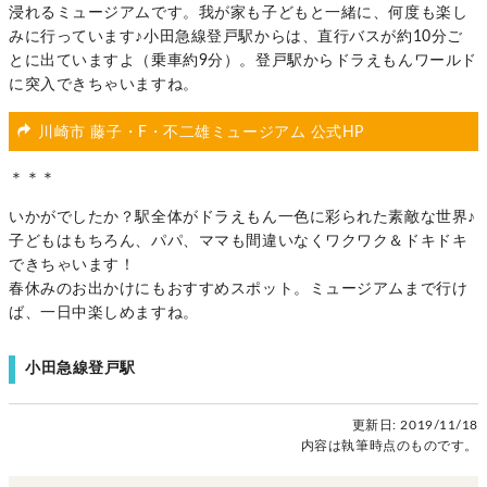
浸れるミュージアムです。我が家も子どもと一緒に、何度も楽し
みに行っています♪小田急線登戸駅からは、直行バスが約10分ご
とに出ていますよ（乗車約9分）。登戸駅からドラえもんワールド
に突入できちゃいますね。
川崎市 藤子・F・不二雄ミュージアム 公式HP
＊＊＊
いかがでしたか？駅全体がドラえもん一色に彩られた素敵な世界♪
子どもはもちろん、パパ、ママも間違いなくワクワク＆ドキドキ
できちゃいます！
春休みのお出かけにもおすすめスポット。ミュージアムまで行け
ば、一日中楽しめますね。
小田急線登戸駅
更新日:
2019/11/18
内容は執筆時点のものです。