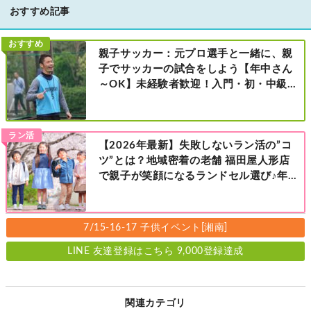
おすすめ記事
おすすめ
親子サッカー：元プロ選手と一緒に、親
子でサッカーの試合をしよう【年中さん
～OK】未経験者歓迎！入門・初・中級の
レベル別［港北区新横浜：8/2・23・
9/6・20日曜日］
ラン活
【2026年最新】失敗しないラン活の”コ
ツ”とは？地域密着の老舗 福田屋人形店
で親子が笑顔になるランドセル選び♪年
中さんの下見も大歓迎！今なら読者限定
の来店特典も！［福田屋人形店 藤沢総本
店・町田店・マルイファミリー溝口店］
7/15-16-17 子供イベント[湘南]
LINE 友達登録はこちら 9,000登録達成
関連カテゴリ