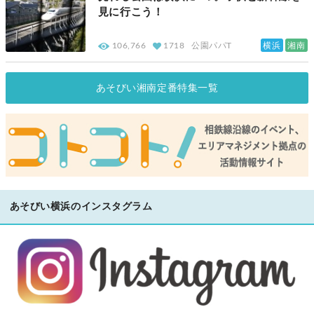
見に行こう！
横浜
湘南
106,766
1718
公園パパT
あそびい湘南定番特集一覧
あそびい横浜のインスタグラム