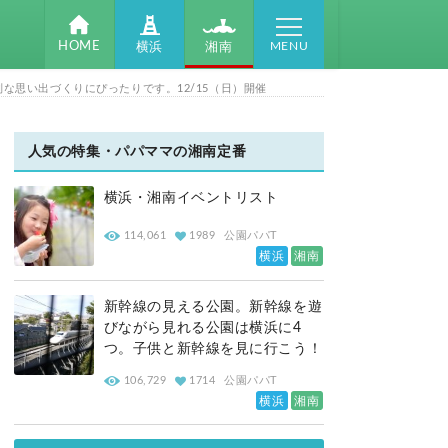
MENU
HOME
湘南
横浜
思い出づくりにぴったりです。12/15（日）開催
人気の特集・パパママの湘南定番
横浜・湘南イベントリスト
114,061
1989
公園パパT
横浜
湘南
新幹線の見える公園。新幹線を遊
びながら見れる公園は横浜に4
つ。子供と新幹線を見に行こう！
106,729
1714
公園パパT
横浜
湘南