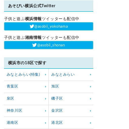
あそびい横浜公式Twitter
子供と遊ぶ
横浜情報
ツイッターも配信中
‎@asobii_yokohama
子供と遊ぶ
湘南情報
ツイッターも配信中
‎@asobii_shonan
横浜市の18区で探す
みなとみらい(特集)
みなとみらい
青葉区
旭区
泉区
磯子区
神奈川区
金沢区
港南区
港北区