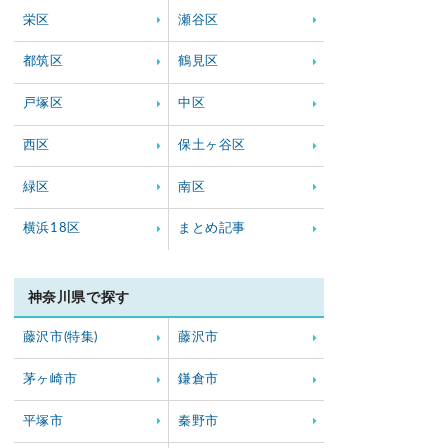
栄区
瀬谷区
都筑区
鶴見区
戸塚区
中区
西区
保土ヶ谷区
緑区
南区
横浜18区
まとめ記事
神奈川県で探す
藤沢市(特集)
藤沢市
茅ヶ崎市
鎌倉市
平塚市
秦野市