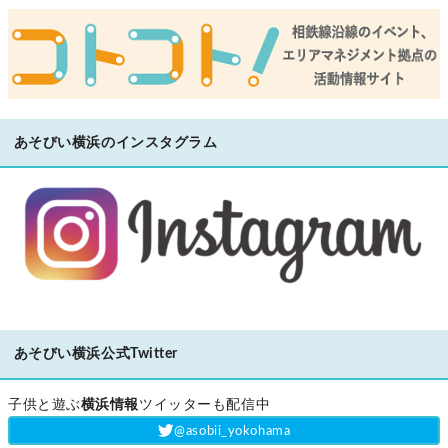
あそびい横浜のインスタグラム
あそびい横浜公式Twitter
子供と遊ぶ
横浜情報
ツイッターも配信中
‎@asobii_yokohama