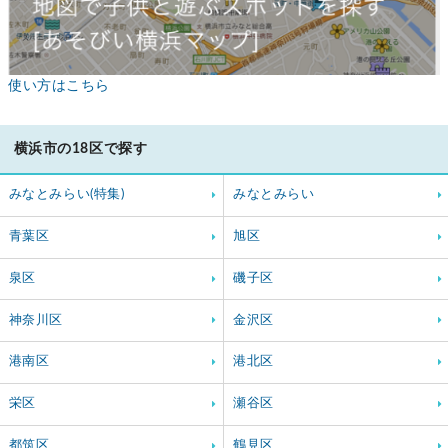
使い方はこちら
横浜市の18区で探す
みなとみらい(特集)
みなとみらい
青葉区
旭区
泉区
磯子区
神奈川区
金沢区
港南区
港北区
栄区
瀬谷区
都筑区
鶴見区