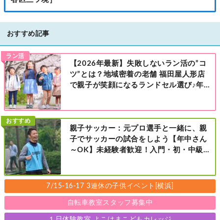
谷区三ツ境］
おすすめ記事
ラン活
【2026年最新】失敗しないラン活の”コ
ツ”とは？地域密着の老舗 福田屋人形店
で親子が笑顔になるランドセル選び♪年
中さんの下見も大歓迎！今なら読者限定
の来店特典も！［福田屋人形店 藤沢総本
店・町田店・マルイファミリー溝口店］
おすすめ
親子サッカー：元プロ選手と一緒に、親
子でサッカーの試合をしよう【年中さん
～OK】未経験者歓迎！入門・初・中級の
レベル別［港北区新横浜：8/2・23・
9/6・20日曜日］
7/15-16-17 3連休の子供イベント[横浜]
自転車教室スタッフ募集中