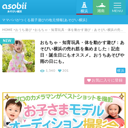
MENU
湘南
横浜
ママパパがつくる親子遊びの地元情報[あそびい横浜]
HOME
おうち遊び
おもちゃ・知育玩具・体を動かす遊び：あそびい横浜の売れ筋を集めました：記念日・誕生日にもオススメ。おうちあそびや雨の日にも。
NEW
おもちゃ・知育玩具・体を動かす遊び：あ
そびい横浜の売れ筋を集めました：記念
日・誕生日にもオススメ。おうちあそびや
雨の日にも。
横浜
1,540
301
お気に入りに登録