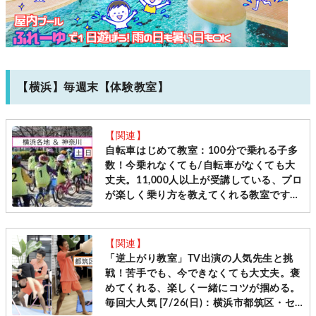
【横浜】毎週末【体験教室】
【関連】
自転車はじめて教室：100分で乗れる子多
数！今乗れなくても/自転車がなくても大
丈夫。11,000人以上が受講している、プロ
が楽しく乗り方を教えてくれる教室です
［毎週土日＠横浜・神奈川10会場 先着受
付］
【関連】
「逆上がり教室」TV出演の人気先生と挑
戦！苦手でも、今できなくても大丈夫。褒
めてくれる、楽しく一緒にコツが掴める。
毎回大人気 [7/26(日)：横浜市都筑区・セ