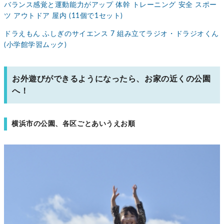
バランス感覚と運動能力がアップ 体幹 トレーニング 安全 スポー
ツ アウトドア 屋内 (11個で1セット)
ドラえもん ふしぎのサイエンス 7 組み立てラジオ・ドラジオくん
(小学館学習ムック)
お外遊びができるようになったら、お家の近くの公園
へ！
横浜市の公園、各区ごとあいうえお順