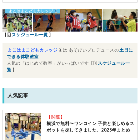
ンター南]
【🗓
スケジュール一覧
】
よこはまこどもカレッジ
🤸は あそびいプロデュースの
土日に
できる体験教室
人気の「はじめて教室」がいっぱいです【🗓
スケジュール一
覧
】
人気記事
【関連】
横浜で無料〜ワンコイン 子供と楽しめるス
ポットを探してきました。2025年まとめ