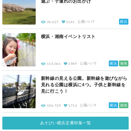
遊ぶ・子連れのお出かけ
横浜
36,627
1161
公園パパT
横浜・湘南イベントリスト
横浜
湘南
114,061
1989
公園パパT
新幹線の見える公園。新幹線を遊びながら
見れる公園は横浜に4つ。子供と新幹線を
見に行こう！
横浜
湘南
106,729
1714
公園パパT
あそびい横浜定番特集一覧