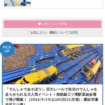
お気に入りに登録
「お気に入り」機能について [
説明
]
PICK
UP
「でんしゃであそぼう!」巨大レールで自分のでんしゃを
走らせられる大人気イベント！相鉄線三ツ境駅直結会場
で再び開催！［2026/9/19(土)20(日)21(月祝)：横浜市瀬