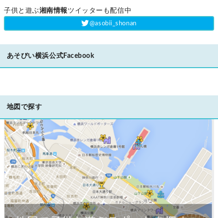
子供と遊ぶ
湘南情報
ツイッターも配信中
‎@asobii_shonan
あそびい横浜公式Facebook
地図で探す