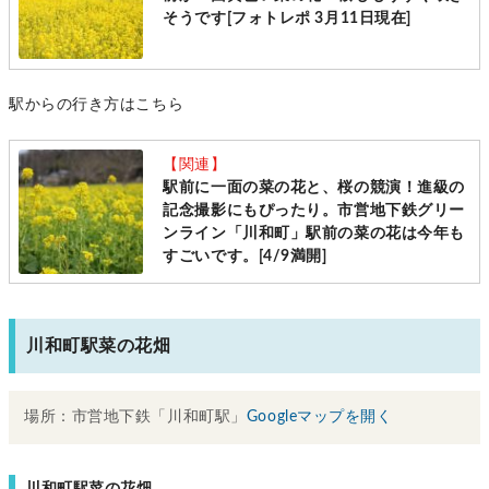
そうです[フォトレポ 3月11日現在]
駅からの行き方はこちら
【関連】
駅前に一面の菜の花と、桜の競演！進級の
記念撮影にもぴったり。市営地下鉄グリー
ンライン「川和町」駅前の菜の花は今年も
すごいです。[4/9満開]
川和町駅菜の花畑
場所：市営地下鉄「川和町駅」
Googleマップを開く
川和町駅菜の花畑