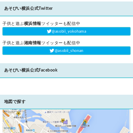
あそびい横浜公式Twitter
子供と遊ぶ
横浜情報
ツイッターも配信中
‎@asobii_yokohama
子供と遊ぶ
湘南情報
ツイッターも配信中
‎@asobii_shonan
あそびい横浜公式Facebook
地図で探す