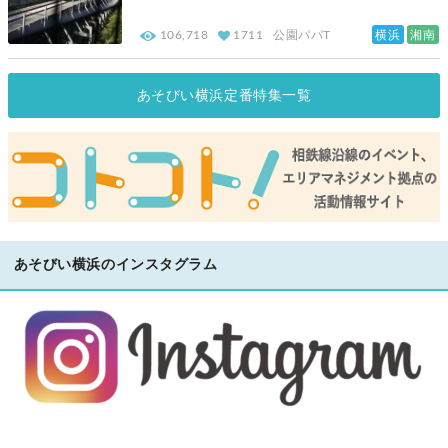
横浜
湘南
106,718
1711
公園パパT
あそびい横浜定番特集一覧
あそびい横浜のインスタグラム