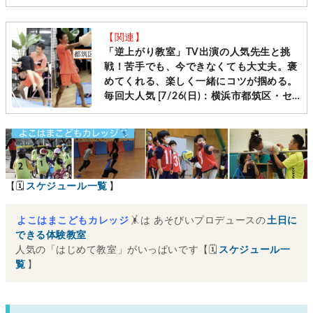
［毎週土日＠横浜・神奈川10会場 先着受
付］
【関連】
「逆上がり教室」TV出演の人気先生と挑
戦！苦手でも、今できなくても大丈夫。褒
めてくれる、楽しく一緒にコツが掴める。
毎回大人気 [7/26(日)：横浜市都筑区・セ
ンター南]
【🗓
スケジュール一覧
】
よこはまこどもカレッジ
🤸は あそびいプロデュースの
土日に
できる体験教室
人気の「はじめて教室」がいっぱいです【🗓
スケジュール一
覧
】