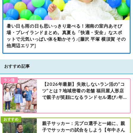
暑い日も雨の日も思いっきり遊べる！湘南の室内あそび
場・プレイランドまとめ。真夏も「快適・安全」なスポ
ットで元気いっぱい体を動かそう♪[藤沢 平塚 横須賀 その
他周辺エリア]
おすすめ記事
ラン活
【2026年最新】失敗しないラン活の”コ
ツ”とは？地域密着の老舗 福田屋人形店
で親子が笑顔になるランドセル選び♪年
中さんの下見も大歓迎！今なら読者限定
の来店特典も！［福田屋人形店 藤沢総本
店・町田店・マルイファミリー溝口店］
おすすめ
親子サッカー：元プロ選手と一緒に、親
子でサッカーの試合をしよう【年中さん