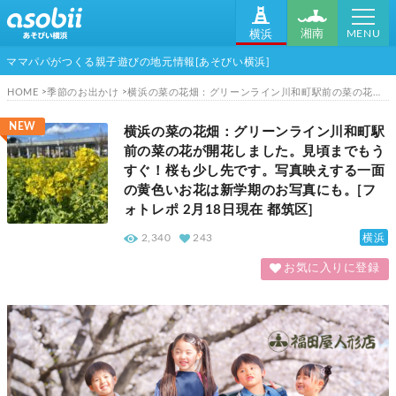
MENU
湘南
横浜
ママパパがつくる親子遊びの地元情報[あそびい横浜]
HOME
季節のお出かけ
横浜の菜の花畑：グリーンライン川和町駅前の菜の花が開花しました。見頃までもうすぐ！桜も少し先です。写真映えする一面の黄色いお花は新学期のお写真にも。[フォトレポ 2月18日現在 都筑区]
NEW
横浜の菜の花畑：グリーンライン川和町駅
前の菜の花が開花しました。見頃までもう
すぐ！桜も少し先です。写真映えする一面
の黄色いお花は新学期のお写真にも。[フ
ォトレポ 2月18日現在 都筑区]
横浜
2,340
243
お気に入りに登録