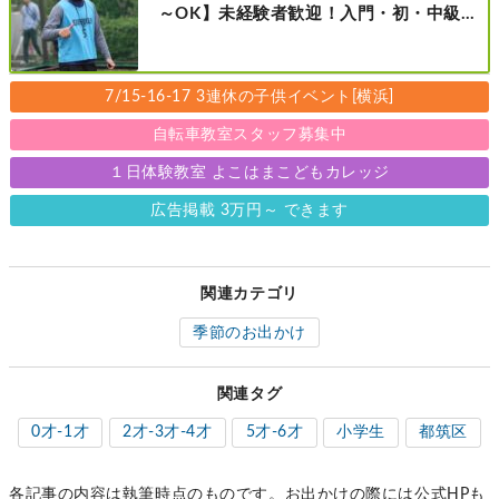
～OK】未経験者歓迎！入門・初・中級の
レベル別［港北区新横浜：8/2・23・
9/6・20日曜日］
7/15-16-17 3連休の子供イベント[横浜]
自転車教室スタッフ募集中
１日体験教室 よこはまこどもカレッジ
広告掲載 3万円～ できます
関連カテゴリ
季節のお出かけ
関連タグ
0才-1才
2才-3才-4才
5才-6才
小学生
都筑区
各記事の内容は執筆時点のものです。お出かけの際には公式HPも