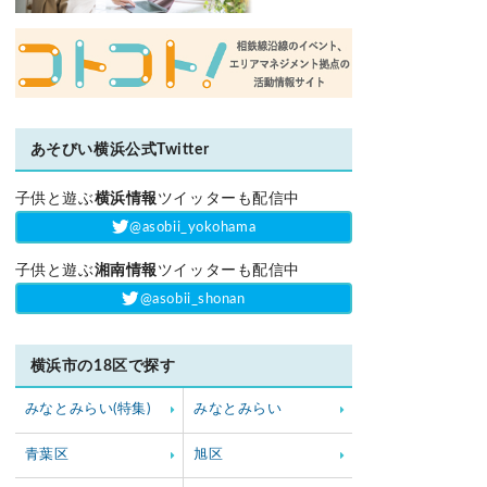
あそびい横浜公式Twitter
子供と遊ぶ
横浜情報
ツイッターも配信中
‎@asobii_yokohama
子供と遊ぶ
湘南情報
ツイッターも配信中
‎@asobii_shonan
横浜市の18区で探す
みなとみらい(特集)
みなとみらい
青葉区
旭区