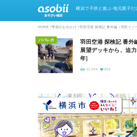
横浜で子供と遊ぶ-地元親子だ
HOME
季節のお出かけ
羽田空港 探検記 番外編（羽田イノ
パパレポ
羽田空港 探検記 番
展望デッキから、迫力の
年]
11,194
654