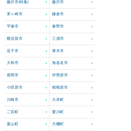
藤沢市(特集)
藤沢市
茅ヶ崎市
鎌倉市
平塚市
秦野市
横須賀市
三浦市
逗子市
厚木市
大和市
海老名市
座間市
伊勢原市
小田原市
相模原市
川崎市
大井町
二宮町
愛川町
葉山町
大磯町