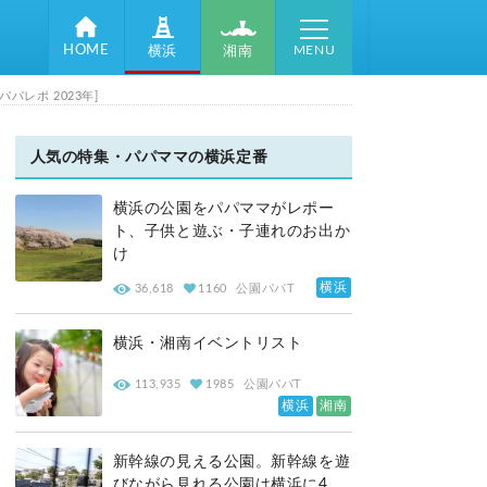
MENU
HOME
湘南
横浜
レポ 2023年]
人気の特集・パパママの横浜定番
横浜の公園をパパママがレポー
ト、子供と遊ぶ・子連れのお出か
け
横浜
36,618
1160
公園パパT
横浜・湘南イベントリスト
113,935
1985
公園パパT
横浜
湘南
新幹線の見える公園。新幹線を遊
びながら見れる公園は横浜に4