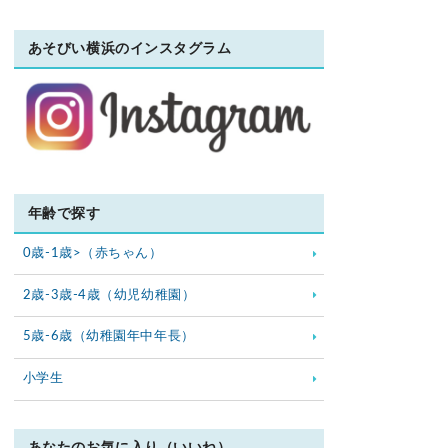
あそびい横浜のインスタグラム
年齢で探す
0歳-1歳>（赤ちゃん）
2歳-3歳-4歳（幼児幼稚園）
5歳-6歳（幼稚園年中年長）
小学生