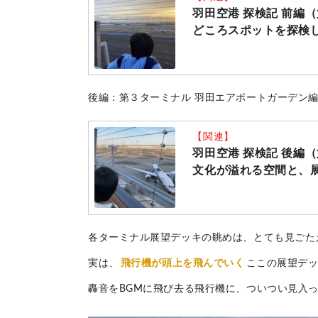
羽田空港 探検記 前編
どころスポットを探検して
後編：第３ターミナル 羽田エアポートガーデン
【関連】
羽田空港 探検記 後編
文化が溢れる空間と、展
各ターミナル展望デッキの眺めは、とても見ごた
実は、
飛行機が頭上を飛んでいく
ここの展望デ
轟音をBGMに飛び去る飛行機に、ついつい見入