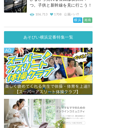
つ。子供と新幹線を見に行こう！
106,713
1708
公園パパT
横浜
湘南
あそびい横浜定番特集一覧