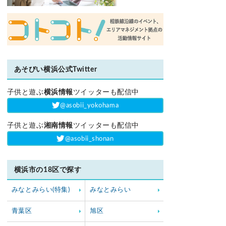
あそびい横浜公式Twitter
子供と遊ぶ
横浜情報
ツイッターも配信中
‎@asobii_yokohama
子供と遊ぶ
湘南情報
ツイッターも配信中
‎@asobii_shonan
横浜市の18区で探す
みなとみらい(特集)
みなとみらい
青葉区
旭区