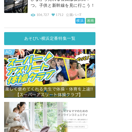
つ。子供と新幹線を見に行こう！
106,727
1712
公園パパT
横浜
湘南
あそびい横浜定番特集一覧