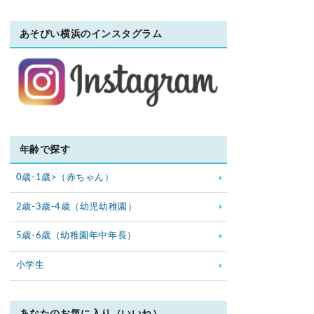
あそびい横浜のインスタグラム
年齢で探す
0歳-1歳>（赤ちゃん）
2歳-3歳-4歳（幼児幼稚園）
5歳-6歳（幼稚園年中年長）
小学生