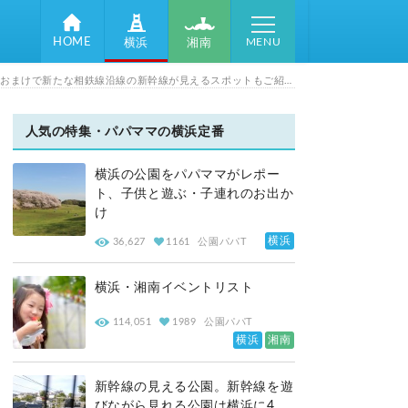
MENU
HOME
湘南
横浜
あそびい横浜人気記事「新幹線の見える公園」シリーズに親子で行ってきました！新幹線を近くで見られて子供も大喜び！おまけで新たな相鉄線沿線の新幹線が見えるスポットもご紹介します！
人気の特集・パパママの横浜定番
横浜の公園をパパママがレポー
ト、子供と遊ぶ・子連れのお出か
け
横浜
36,627
1161
公園パパT
横浜・湘南イベントリスト
114,051
1989
公園パパT
横浜
湘南
新幹線の見える公園。新幹線を遊
びながら見れる公園は横浜に4