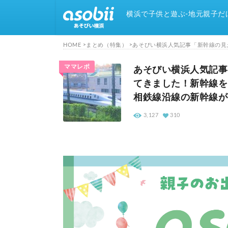
横浜で子供と遊ぶ-地元親子だ
HOME
まとめ（特集）
ママレポ
あそびい横浜人気記事
てきました！新幹線を
相鉄線沿線の新幹線が
3,127
310