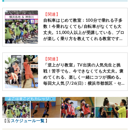
【関連】
自転車はじめて教室：100分で乗れる子多
数！今乗れなくても/自転車がなくても大
丈夫。11,000人以上が受講している、プロ
が楽しく乗り方を教えてくれる教室です
［毎週土日＠横浜・神奈川10会場 先着受
付］
【関連】
「逆上がり教室」TV出演の人気先生と挑
戦！苦手でも、今できなくても大丈夫。褒
めてくれる、楽しく一緒にコツが掴める。
毎回大人気 [7/26(日)：横浜市都筑区・セ
ンター南]
【🗓
スケジュール一覧
】