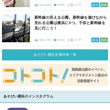
横浜
湘南
114,064
1990
公園パパT
新幹線の見える公園。新幹線を遊びながら
見れる公園は横浜に4つ。子供と新幹線を
見に行こう！
横浜
湘南
106,729
1714
公園パパT
あそびい横浜定番特集一覧
あそびい横浜のインスタグラム