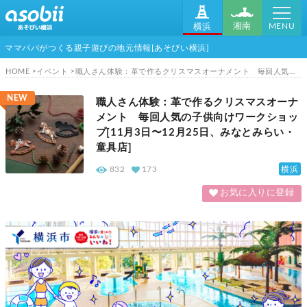
MENU
湘南
横浜
ママパパがつくる親子遊びの地元情報[あそびい横浜]
HOME
イベント
職人さん体験：革で作るクリスマスオーナメント 毎回人気の子供向けワークショップ[11月3日〜12月25日、みなとみらい・童具店]
NEW
職人さん体験：革で作るクリスマスオーナ
メント 毎回人気の子供向けワークショッ
プ[11月3日〜12月25日、みなとみらい・
童具店]
横浜
832
173
お気に入りに登録