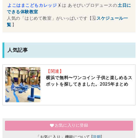
よこはまこどもカレッジ
🤸は あそびいプロデュースの
土日に
できる体験教室
人気の「はじめて教室」がいっぱいです【🗓
スケジュール一
覧
】
人気記事
【関連】
横浜で無料〜ワンコイン 子供と楽しめるス
ポットを探してきました。2025年まとめ
お気に入りに登録
「お気に入り」機能について [
説明
]