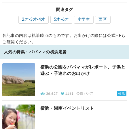
関連タグ
2才-3才-4才
5才-6才
小学生
西区
各記事の内容は執筆時点のものです。お出かけの際には公式HPも
ご確認ください。
人気の特集・パパママの横浜定番
横浜の公園をパパママがレポート、子供と
遊ぶ・子連れのお出かけ
横浜
36,627
1161
公園パパT
横浜・湘南イベントリスト