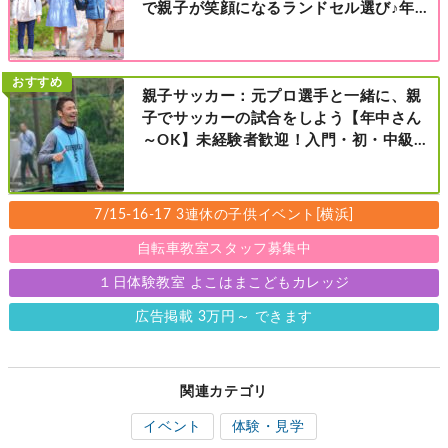
で親子が笑顔になるランドセル選び♪年
中さんの下見も大歓迎！今なら読者限定
の来店特典も！［福田屋人形店 藤沢総本
店・町田店・マルイファミリー溝口店］
おすすめ
親子サッカー：元プロ選手と一緒に、親
子でサッカーの試合をしよう【年中さん
～OK】未経験者歓迎！入門・初・中級の
レベル別［港北区新横浜：8/2・23・
9/6・20日曜日］
7/15-16-17 3連休の子供イベント[横浜]
自転車教室スタッフ募集中
１日体験教室 よこはまこどもカレッジ
広告掲載 3万円～ できます
関連カテゴリ
イベント
体験・見学