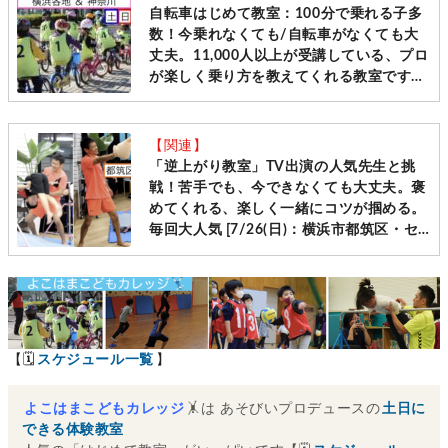
自転車はじめて教室：100分で乗れる子多
数！今乗れなくても/自転車がなくても大
丈夫。11,000人以上が受講している、プロ
が楽しく乗り方を教えてくれる教室です
［毎週土日＠横浜・神奈川10会場 先着受
付］
【関連】
「逆上がり教室」TV出演の人気先生と挑
戦！苦手でも、今できなくても大丈夫。褒
めてくれる、楽しく一緒にコツが掴める。
毎回大人気 [7/26(日)：横浜市都筑区・セ
ンター南]
【🗓
スケジュール一覧
】
よこはまこどもカレッジ
🤸は あそびいプロデュースの
土日に
できる体験教室