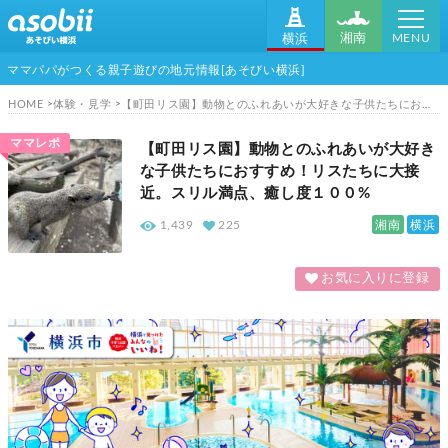
MENU
湘南
横浜
ママパパがつくる親子遊びの地元情報[あそびい横浜]
HOME
体験・見学
【町田リス園】動物とのふれあいが大好きな子供たちにおすすめ！リスたちに大接近。スリル満点、癒し度１００%
ママレポ
【町田リス園】動物とのふれあいが大好き
な子供たちにおすすめ！リスたちに大接
近。スリル満点、癒し度１００%
湘南
横浜
1,439
225
お気に入りに登録