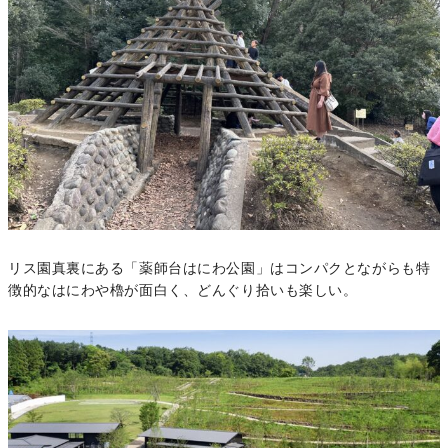
リス園真裏にある「薬師台はにわ公園」はコンパクとながらも特
徴的なはにわや櫓が面白く、どんぐり拾いも楽しい。