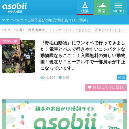
MENU
湘南
横浜
ママパパがつくる親子遊びの地元情報[あそびい横浜]
HOME
公園
『野毛山動物』にワンオペで行ってきました！電車とバスで行きやすいコンパクトな動物園ならここ！！入園無料の嬉しい動物園！現在リニューアル中で一部展示が中止になっています。
ママレポ
『野毛山動物』にワンオペで行ってきまし
た！電車とバスで行きやすいコンパクトな
動物園ならここ！！入園無料の嬉しい動物
園！現在リニューアル中で一部展示が中止
になっています。
横浜
1,363
238
お気に入りに登録