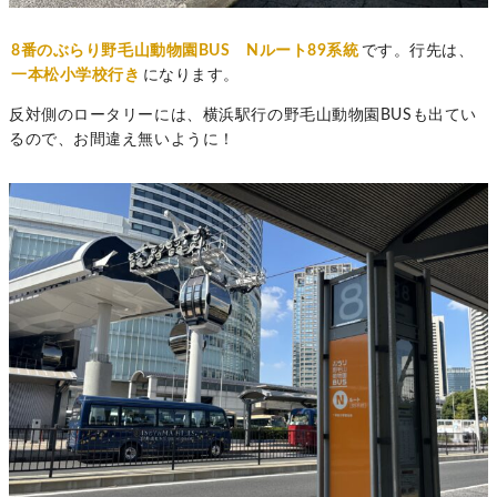
8番のぶらり野毛山動物園BUS Nルート89系統
です。行先は、
一本松小学校行き
になります。
反対側のロータリーには、横浜駅行の野毛山動物園BUSも出てい
るので、お間違え無いように！