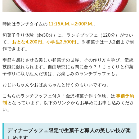
時間はランチタイムの
11:15A.M.～2:00P.M.
。
和菓子作り体験（約30分）に、ランチブッフェ（120分）がつい
て、
おとな4,200円、小学生2,500円
。※和菓子は一人2個まで制
作できます。
季節を感じさせる美しい和菓子の世界。その作り方を学び、伝統
技能に触れられます。自由研究にも間に合う？！じっくりと和菓
子作りに取り組んだ後は、お楽しみのランチブッフェも。
おじいちゃんやおばあちゃんと行くのもいいですね。
こちらのランチブッフェ付き「金沢和菓子作り体験」は
事前予約
制
となっています。以下のリンクからお早めにお申し込みくださ
い。
ディナーブッフェ限定で生菓子と職人の美しい技が楽
しめます。