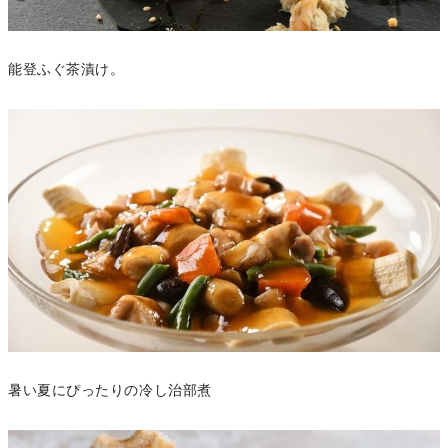
能登ふぐ茶漬け。
暑い夏にぴったりの冷し治部煮