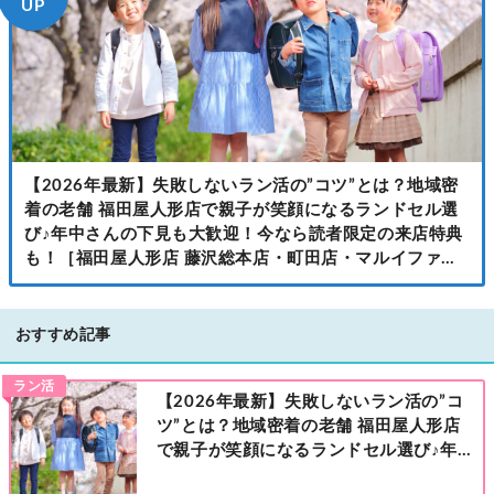
UP
【2026年最新】失敗しないラン活の”コツ”とは？地域密
着の老舗 福田屋人形店で親子が笑顔になるランドセル選
び♪年中さんの下見も大歓迎！今なら読者限定の来店特典
も！［福田屋人形店 藤沢総本店・町田店・マルイファミ
リー溝口店］
おすすめ記事
ラン活
【2026年最新】失敗しないラン活の”コ
ツ”とは？地域密着の老舗 福田屋人形店
で親子が笑顔になるランドセル選び♪年
中さんの下見も大歓迎！今なら読者限定