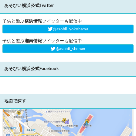
あそびい横浜公式Twitter
子供と遊ぶ
横浜情報
ツイッターも配信中
‎@asobii_yokohama
子供と遊ぶ
湘南情報
ツイッターも配信中
‎@asobii_shonan
あそびい横浜公式Facebook
地図で探す