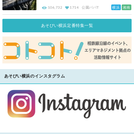
横浜
湘南
106,732
1714
公園パパT
あそびい横浜定番特集一覧
あそびい横浜のインスタグラム