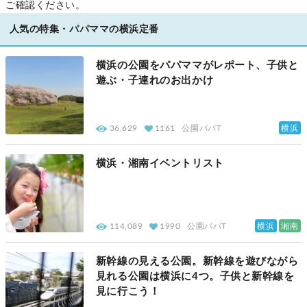
ご確認ください。
人気の特集・パパママの横浜定番
横浜の公園をパパママがレポート、子供と
遊ぶ・子連れのお出かけ
横浜
36,629
1161
公園パパT
横浜・湘南イベントリスト
横浜
湘南
114,089
1990
公園パパT
新幹線の見える公園。新幹線を遊びながら
見れる公園は横浜に4つ。子供と新幹線を
見に行こう！