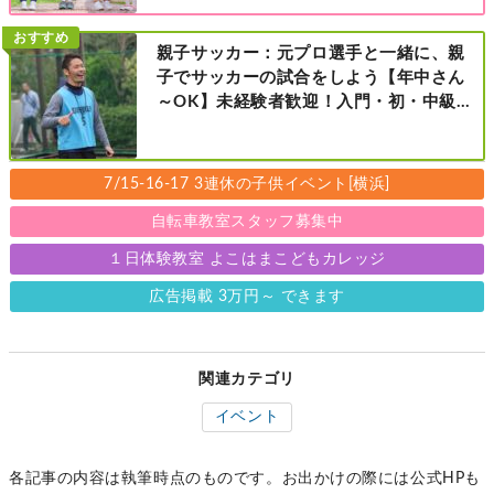
の来店特典も！［福田屋人形店 藤沢総本
店・町田店・マルイファミリー溝口店］
おすすめ
親子サッカー：元プロ選手と一緒に、親
子でサッカーの試合をしよう【年中さん
～OK】未経験者歓迎！入門・初・中級の
レベル別［港北区新横浜：8/2・23・
9/6・20日曜日］
7/15-16-17 3連休の子供イベント[横浜]
自転車教室スタッフ募集中
１日体験教室 よこはまこどもカレッジ
広告掲載 3万円～ できます
関連カテゴリ
イベント
各記事の内容は執筆時点のものです。お出かけの際には公式HPも