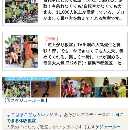
自転車はじめて教室：100分で乗れる子多
数！今乗れなくても/自転車がなくても大
丈夫。11,000人以上が受講している、プロ
が楽しく乗り方を教えてくれる教室です
［毎週土日＠横浜・神奈川10会場 先着受
付］
【関連】
「逆上がり教室」TV出演の人気先生と挑
戦！苦手でも、今できなくても大丈夫。褒
めてくれる、楽しく一緒にコツが掴める。
毎回大人気 [7/26(日)：横浜市都筑区・セ
ンター南]
【🗓
スケジュール一覧
】
よこはまこどもカレッジ
🤸は あそびいプロデュースの
土日に
できる体験教室
人気の「はじめて教室」がいっぱいです【🗓
スケジュール一