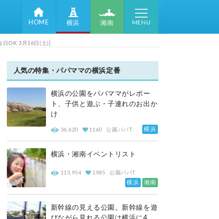
MENU
HOME
湘南
横浜
 3月16日(土)]
人気の特集・パパママの横浜定番
横浜の公園をパパママがレポー
ト、子供と遊ぶ・子連れのお出か
け
横浜
36,620
1160
公園パパT
横浜・湘南イベントリスト
113,954
1985
公園パパT
横浜
湘南
新幹線の見える公園。新幹線を遊
びながら見れる公園は横浜に4