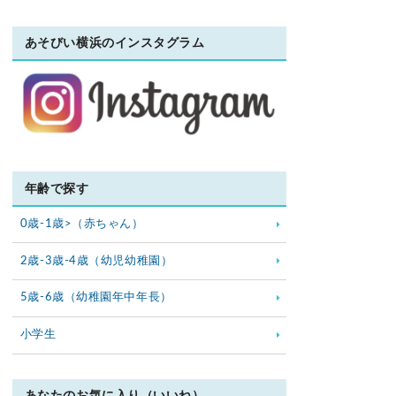
あそびい横浜のインスタグラム
年齢で探す
0歳-1歳>（赤ちゃん）
2歳-3歳-4歳（幼児幼稚園）
5歳-6歳（幼稚園年中年長）
小学生