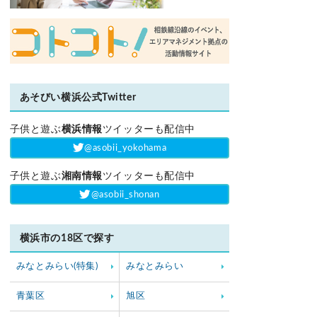
あそびい横浜公式Twitter
子供と遊ぶ
横浜情報
ツイッターも配信中
‎@asobii_yokohama
子供と遊ぶ
湘南情報
ツイッターも配信中
‎@asobii_shonan
横浜市の18区で探す
みなとみらい(特集)
みなとみらい
青葉区
旭区