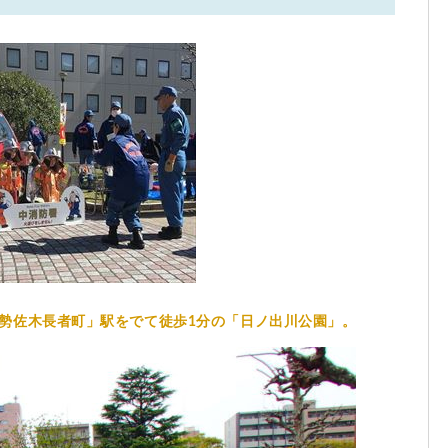
勢佐木長者町」駅をでて徒歩1分の「日ノ出川公園」。