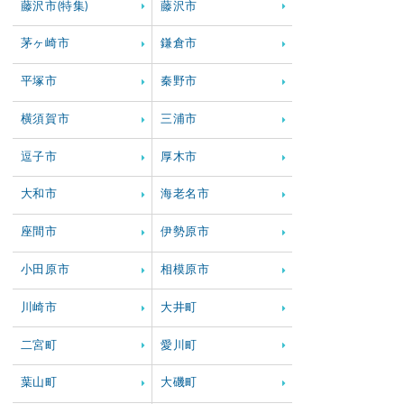
藤沢市(特集)
藤沢市
茅ヶ崎市
鎌倉市
平塚市
秦野市
横須賀市
三浦市
逗子市
厚木市
大和市
海老名市
座間市
伊勢原市
小田原市
相模原市
川崎市
大井町
二宮町
愛川町
葉山町
大磯町