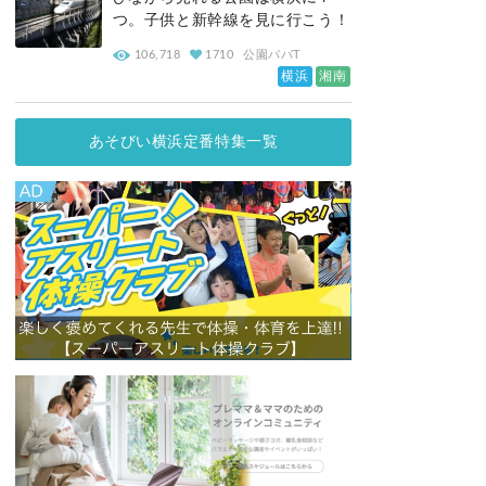
つ。子供と新幹線を見に行こう！
106,718
1710
公園パパT
横浜
湘南
あそびい横浜定番特集一覧