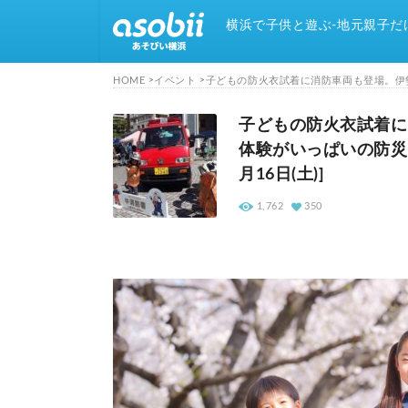
横浜で子供と遊ぶ-地元親子だ
HOME
イベント
子どもの防火衣試着に消防車両も登場。伊勢佐
子どもの防火衣試着に
体験がいっぱいの防災イベントが
月16日(土)]
1,762
350