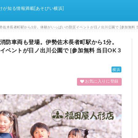
けが知る情報満載[あそびい横浜]
木長者町駅から1分。体験がいっぱいの防災イベントが日ノ出川公園で [参加無料 当日OK
消防車両も登場。伊勢佐木長者町駅から1分。
日ノ出川公園で [参加無料 当日OK 3
横浜
お気に入りに登録