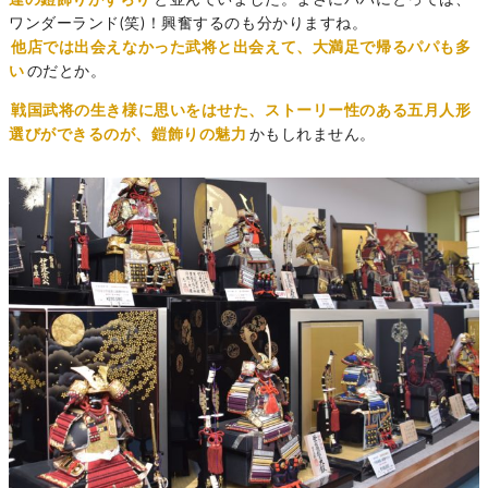
達の鎧飾りがずらり
と並んでいました。まさにパパにとっては、
ワンダーランド(笑)！興奮するのも分かりますね。
他店では出会えなかった武将と出会えて、大満足で帰るパパも多
い
のだとか。
戦国武将の生き様に思いをはせた、ストーリー性のある五月人形
選びができるのが、鎧飾りの魅力
かもしれません。