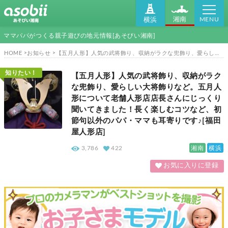
MENU
湘南
横浜
ママパパがつくる親子遊びの地元情報[あそびい湘南]
HOME
お知らせ
【五月人形】人気の武将飾り、収納がラクな兜飾り、愛らしい大将飾りなど。五月人形について老舗人形店店長さんにじっくり聞いてきました！長く楽しむコツなど、初節句以外のパパ・ママも耳寄りです♪[福田屋人形店]
知りたい！
【五月人形】人気の武将飾り、収納がラク
な兜飾り、愛らしい大将飾りなど。五月人
形について老舗人形店店長さんにじっくり
聞いてきました！長く楽しむコツなど、初
節句以外のパパ・ママも耳寄りです♪[福田
屋人形店]
湘南
横浜
3,786
422
お気に入りに登録