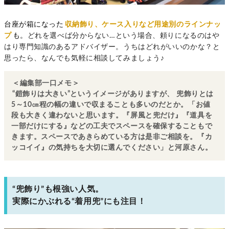
台座が箱になった
収納飾り、ケース入りなど用途別のラインナッ
プ
も。
どれを選べば分からない…という場合、頼りになるのはや
はり専門知識のあるアドバイザー。うちはどれがいいのかな？と
思ったら、なんでも気軽に相談してみましょう♪
＜編集部一口メモ＞
“鎧飾りは大きい”というイメージがありますが、
兜飾りとは
5～10㎝程の幅の違いで収まることも多いのだとか。「お値
段も大きく違わないと思います。『屏風と兜だけ』『道具を
一部だけにする』などの工夫でスペースを確保することもで
きます。スペースであきらめている方は是非ご相談を。『カ
ッコイイ』の気持ちを大切に選んでください」と河原さん。
“兜飾り”も根強い人気。
実際にかぶれる“着用兜”にも注目！