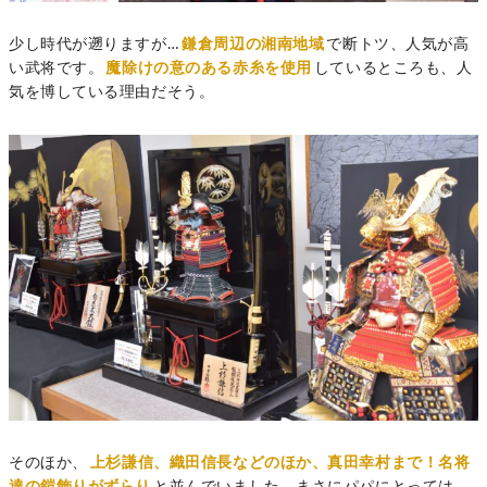
少し時代が遡りますが…
鎌倉周辺の湘南地域
で断トツ、人気が高
い武将です。
魔除けの意のある赤糸を使用
しているところも、人
気を博している理由だそう。
そのほか、
上杉謙信、織田信長などのほか、真田幸村まで！名将