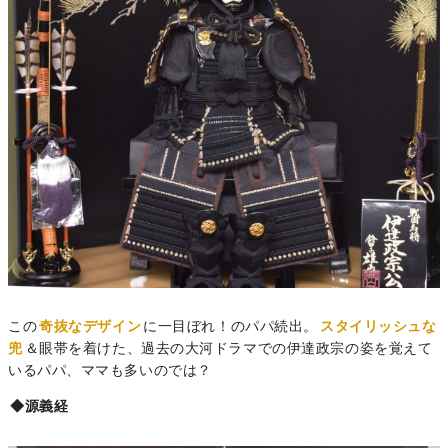
この
奇抜なデザイン
に一目ぼれ！のパパ続出。
スタイリッシュな
兜
＆眼帯を着けた、過去の大河ドラマでの伊達政宗の姿を覚えて
いるパパ、ママも多いのでは？
◆源義経