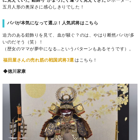
に見えていた”鎧飾り“がまったく違って見えてきた
レポーター。
五月人形の奥深さに感心しきりでした！
パパが本気になって選ぶ！人気武将はこちら
迫力のある鎧飾りを見て、血が騒ぐ？のは、やはり断然パパが多
いのだそう（笑）！
（歴女のママが夢中になる…というパターンもあるそうです）。
福田屋さんの売れ筋の戦国武将3選
はこちら！
◆徳川家康