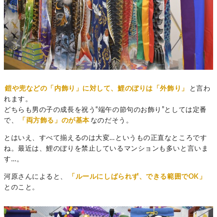
鎧や兜などの「内飾り」に対して、鯉のぼりは「外飾り」
と言わ
れます。
どちらも男の子の成長を祝う“端午の節句のお飾り”としては定番
で、
「両方飾る」のが基本
なのだそう。
とはいえ、すべて揃えるのは大変…というもの正直なところです
ね。最近は、鯉のぼりを禁止しているマンションも多いと言いま
す…。
河原さんによると、
「ルールにしばられず、できる範囲でOK」
とのこと。