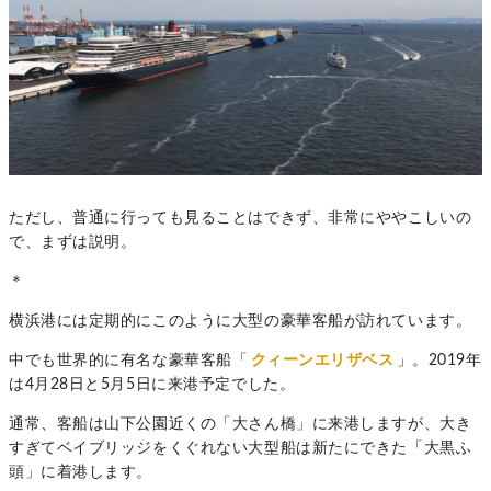
ただし、普通に行っても見ることはできず、非常にややこしいの
で、まずは説明。
＊
横浜港には定期的にこのように大型の豪華客船が訪れています。
中でも世界的に有名な豪華客船「
クィーンエリザベス
」。2019年
は4月28日と5月5日に来港予定でした。
通常、客船は山下公園近くの「大さん橋」に来港しますが、大き
すぎてベイブリッジをくぐれない大型船は新たにできた「大黒ふ
頭」に着港します。