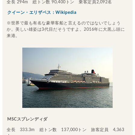
全長 294m 総トン数 90,400トン 乗客定員2,092名
クイーン・エリザベス：Wikipedia
※世界で最も有名な豪華客船と言えるのではないでしょう
か。美しい雄姿は3代目だそうですよ。2016年に大黒ふ頭に
来港。
MSCスプレンディダ
全長 333.3m 総トン数 137,000トン 旅客定員 4,363