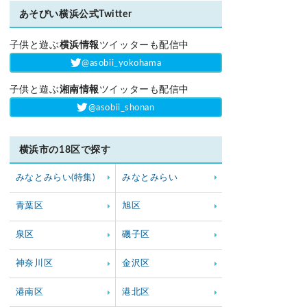
あそびい横浜公式Twitter
子供と遊ぶ
横浜情報
ツイッターも配信中
‎@asobii_yokohama
子供と遊ぶ
湘南情報
ツイッターも配信中
‎@asobii_shonan
横浜市の18区で探す
みなとみらい(特集)
みなとみらい
青葉区
旭区
泉区
磯子区
神奈川区
金沢区
港南区
港北区