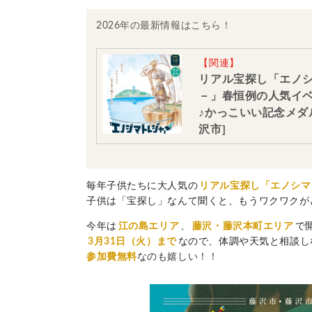
2026年の最新情報はこちら！
【関連】
リアル宝探し「エノシ
－」春恒例の人気イ
♪かっこいい記念メダル
沢市]
毎年子供たちに大人気の
リアル宝探し「エノシマ
子供は「宝探し」なんて聞くと、もうワクワクが
今年は
江の島エリア
、
藤沢・藤沢本町エリア
で
3月31日（火）まで
なので、体調や天気と相談し
参加費無料
なのも嬉しい！！