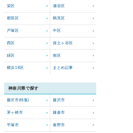
栄区
瀬谷区
都筑区
鶴見区
戸塚区
中区
西区
保土ヶ谷区
緑区
南区
横浜18区
まとめ記事
神奈川県で探す
藤沢市(特集)
藤沢市
茅ヶ崎市
鎌倉市
平塚市
秦野市