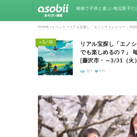
湘南で子供と遊ぶ-地元親子だ
HOME
イベント
リアル宝探し「エノシマトレジャー」202
～3／31
リアル宝探し「エノシ
でも楽しめるの？」 
[藤沢市・～3/31（火
727
371