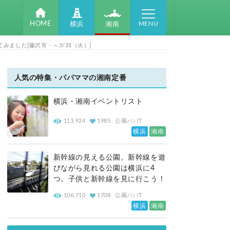
MENU
HOME
湘南
横浜
ました[藤沢市・～3/31（火）]
人気の特集・パパママの湘南定番
横浜・湘南イベントリスト
113,924
1985
公園パパT
横浜
湘南
新幹線の見える公園。新幹線を遊
びながら見れる公園は横浜に4
つ。子供と新幹線を見に行こう！
106,710
1708
公園パパT
横浜
湘南