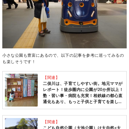
小さな公園も豊富にあるので、以下の記事を参考に巡ってみるの
も楽しそうです！
【関連】
二俣川は、子育てしやすい街。地元ママが
レポート！徒歩圏内に公園が20か所以上！
塾・習い事・病院も充実！相鉄線の都心直
通化もあり、もっと子供と子育てを楽しめ
る街 [横浜市旭区]
【関連】
こども自然公園（大池公園）は大自然×大