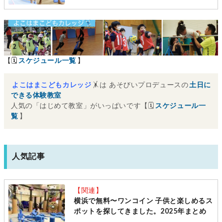
ンター南]
【🗓
スケジュール一覧
】
よこはまこどもカレッジ
🤸は あそびいプロデュースの
土日に
できる体験教室
人気の「はじめて教室」がいっぱいです【🗓
スケジュール一
覧
】
人気記事
【関連】
横浜で無料〜ワンコイン 子供と楽しめるス
ポットを探してきました。2025年まとめ