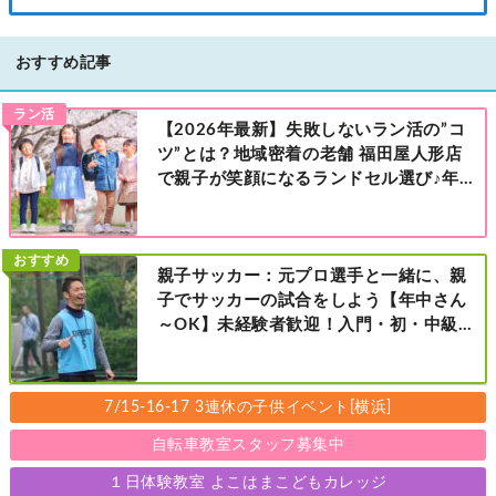
おすすめ記事
ラン活
【2026年最新】失敗しないラン活の”コ
ツ”とは？地域密着の老舗 福田屋人形店
で親子が笑顔になるランドセル選び♪年
中さんの下見も大歓迎！今なら読者限定
の来店特典も！［福田屋人形店 藤沢総本
店・町田店・マルイファミリー溝口店］
おすすめ
親子サッカー：元プロ選手と一緒に、親
子でサッカーの試合をしよう【年中さん
～OK】未経験者歓迎！入門・初・中級の
レベル別［港北区新横浜：8/2・23・
9/6・20日曜日］
7/15-16-17 3連休の子供イベント[横浜]
自転車教室スタッフ募集中
１日体験教室 よこはまこどもカレッジ