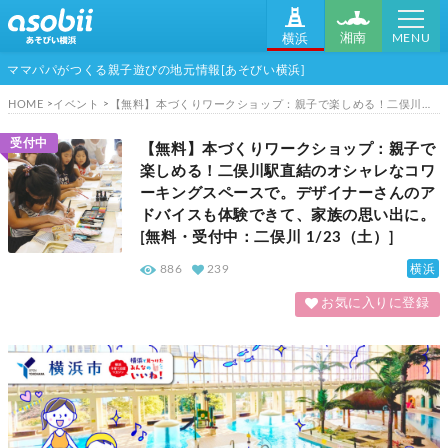
MENU
湘南
横浜
ママパパがつくる親子遊びの地元情報[あそびい横浜]
HOME
イベント
【無料】本づくりワークショップ：親子で楽しめる！二俣川駅直結のオシャレなコワーキングスペースで。デザイナーさんのアドバイスも体験できて、家族の思い出に。[無料・受付中：二俣川 1/23（土）]
受付中
【無料】本づくりワークショップ：親子で
楽しめる！二俣川駅直結のオシャレなコワ
ーキングスペースで。デザイナーさんのア
ドバイスも体験できて、家族の思い出に。
[無料・受付中：二俣川 1/23（土）]
横浜
886
239
お気に入りに登録