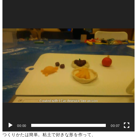
動
画
プ
レ
ー
ヤ
ー
00:00
00:07
つくりかたは簡単。粘土で好きな形を作って、