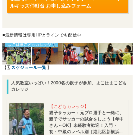
ルキッズ仲町台 お申し込みフォーム
■最新情報は専用HPとラインでも配信中
【🗓
スケジュール一覧
】
人気教室いっぱい！2000名の親子が参加、よこはまこども
カレッジ
【こどもカレッジ】
親子サッカー：元プロ選手と一緒に、
親子でサッカーの試合をしよう【年中
さん～OK】未経験者歓迎！入門・
初・中級のレベル別［港北区新横浜：