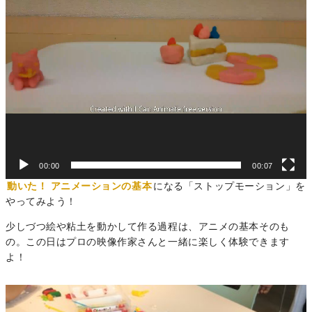
00:00
00:07
動いた！
アニメーションの基本
になる「ストップモーション」を
やってみよう！
少しづつ絵や粘土を動かして作る過程は、アニメの基本そのも
の。この日はプロの映像作家さんと一緒に楽しく体験できます
よ！