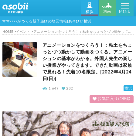
MENU
湘南
横浜
ママパパがつくる親子遊びの地元情報[あそびい横浜]
HOME
イベント
アニメーションをつくろう！：粘土をちょっとづつ動かして動画をつくる。アニメーションの基本がわかる。外国人先生の楽しい授業がやってきます。できた動画は家族で見れる！先着10名限定。[2022年4月24日(日)]
アニメーションをつくろう！：粘土をちょ
っとづつ動かして動画をつくる。アニメー
ションの基本がわかる。外国人先生の楽し
い授業がやってきます。できた動画は家族
で見れる！先着10名限定。[2022年4月24
日(日)]
横浜
1,649
282
お気に入りに登録