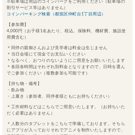
※駐車場は周辺のコインパークをご利用ください（駐車場の
割引サービス等はありません）
コインパーキング検索（都筑区仲町台1丁目周辺）
【参加費】
4,000円（お子様1名あたり、税込。保険料、機材費、施設使
用費含む）
＊同伴の親御さんおよび見学者は料金は生じません
＊当日会場にて現金でお支払いください
＊なるべく、おつりのないようにご用意をお願いいたします
＊各回各時間はそれぞれ別料金となりますので、日時を選ん
でご参加ください（複数参加も可能です）
【持ち物・備考】
・飲み物
・上履き（参加者、同伴者様ともにお持ちください）
＊工作材料などはこちらでご用意いたします。（お持ちいた
だく必要はありません）
＊人数分のタブレットをこちらで準備しております。そちら
にアプリが入っておりそれでアニメを制作いたしますので、