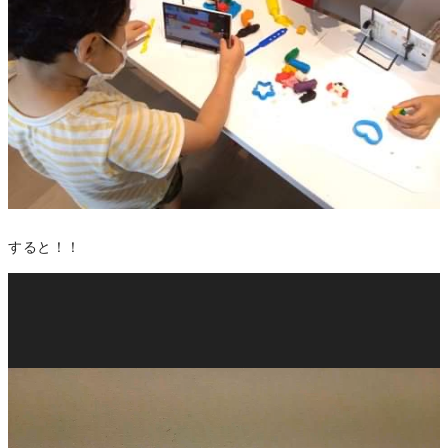
すると！！
動
画
プ
レ
ー
ヤ
ー