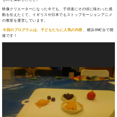
映像クリエーターになった今でも、子供達にその頃に味わった感
動を伝えたくて、イギリスや日本でもストップモーションアニメ
の教室を運営しています。
今回のプログラムは、子どもたちに人気の内容
、横浜仲町台で開
催です！
動
画
プ
レ
ー
ヤ
ー