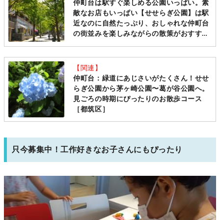
仲町台は駅すぐ楽しめる公園いっぱい。素
敵なお店もいっぱい【せせらぎ公園】は駅
近なのに自然たっぷり、おしゃれな仲町台
の街並みを楽しみながらの散策がおすす
め！ベビーカーでも行きやすいスポットで
す。[仲町台駅]
【関連】
仲町台：緑道にあじさいがたくさん！せせ
らぎ公園から茅ヶ崎公園〜葛が谷公園へ。
見ごろの時期にぴったりのお散歩コース
［都筑区］
只今募集中！工作好きなお子さんにもぴったり