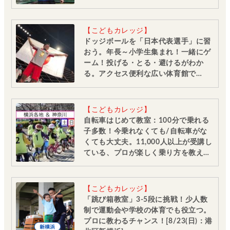
8/2・23・9/6・20日曜日］
【こどもカレッジ】
ドッジボールを「日本代表選手」に習
おう。年長～小学生集まれ！一緒にゲ
ーム！投げる・とる・避けるがわか
る。アクセス便利な広い体育館で
[8/23(日),9/27(日)＠港北区新横浜]
【こどもカレッジ】
自転車はじめて教室：100分で乗れる
子多数！今乗れなくても/自転車がな
くても大丈夫。11,000人以上が受講し
ている、プロが楽しく乗り方を教えて
くれる教室です［毎週土日＠横浜・神
奈川10会場 先着受付］
【こどもカレッジ】
「跳び箱教室」3-5段に挑戦！少人数
制で運動会や学校の体育でも役立つ。
プロに教わるチャンス！[8/23(日)：港