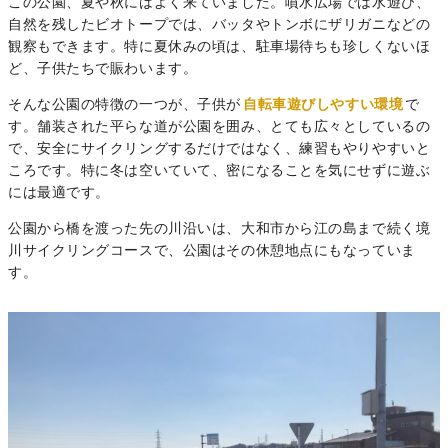
この公園、夏や秋にはよく来ていました。噴水広場では水遊び、
自然を残したビオトープでは、バッタやトンボにザリガニなどの
観察もできます。特に夏休みの頃は、駐車場待ちも珍しくないほ
ど、子供たちで賑わいます。
そんな公園の特徴の一つが、子供が
自転車遊びしやすい環境
で
す。舗装された平らな道が公園を囲み、とても広々としているの
で、安全にサイクリングするだけではなく、練習もやりやすいと
ころです。特に冬は空いていて、密になることを気にせずに遊ぶ
には最適です。
公園から橋を渡った先の川沿いは、大和市から江の島まで続く境
川サイクリングコースで、公園はその休憩地点にもなっていま
す。