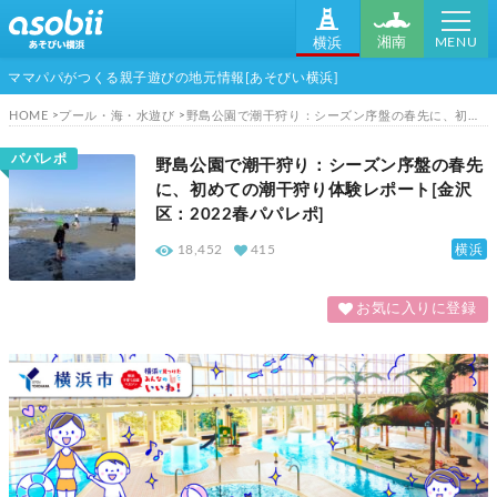
MENU
湘南
横浜
ママパパがつくる親子遊びの地元情報[あそびい横浜]
HOME
プール・海・水遊び
野島公園で潮干狩り：シーズン序盤の春先に、初めての潮干狩り体験レポート[金沢区：2022春パパレポ]
パパレポ
野島公園で潮干狩り：シーズン序盤の春先
に、初めての潮干狩り体験レポート[金沢
区：2022春パパレポ]
横浜
18,452
415
お気に入りに登録