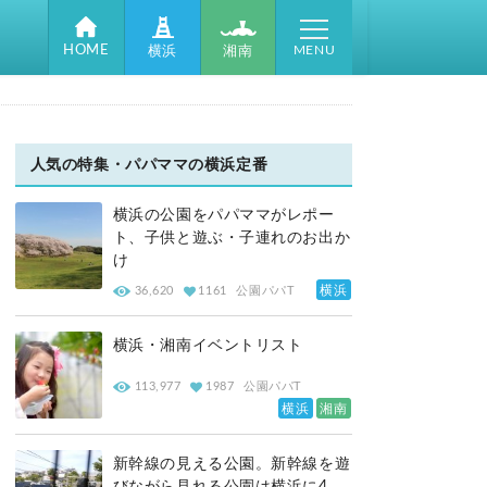
MENU
HOME
湘南
横浜
人気の特集・パパママの横浜定番
横浜の公園をパパママがレポー
ト、子供と遊ぶ・子連れのお出か
け
横浜
36,620
1161
公園パパT
横浜・湘南イベントリスト
113,977
1987
公園パパT
横浜
湘南
新幹線の見える公園。新幹線を遊