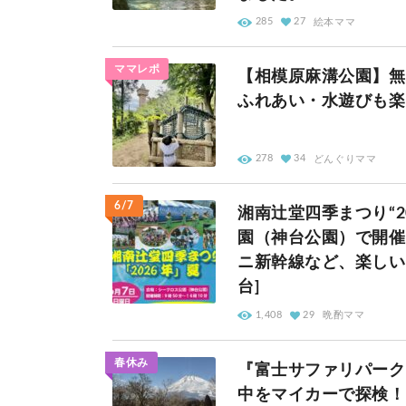
285
27
絵本ママ
ママレポ
【相模原麻溝公園】無
ふれあい・水遊びも楽
278
34
どんぐりママ
6/7
湘南辻堂四季まつり“
園（神台公園）で開催
ニ新幹線など、楽しい
台]
1,408
29
晩酌ママ
春休み
『富士サファリパーク
中をマイカーで探検！