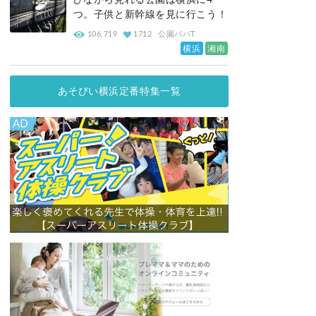
びながら見れる公園は横浜に4
つ。子供と新幹線を見に行こう！
106,719
1712
公園パパT
横浜
湘南
あそびい横浜定番特集一覧