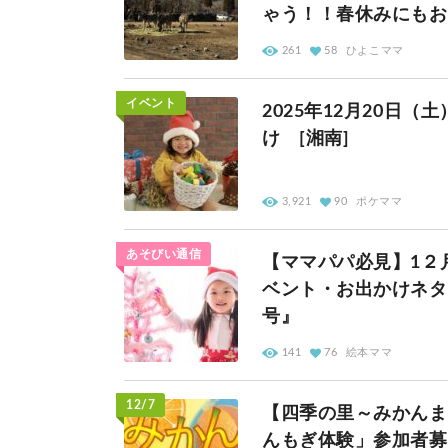
ゃう！！春休みにもお
261
58
ひよこママ
イベント
2025年12月20日
け [湘南]
3,921
90
ポケママ
あそびい通信
【ママパパ必見】1２
ベント・お出かけネタ
号』
141
76
絵本ママ
12/7
【四季の里～みかんま
んもぎ体験」参加者募