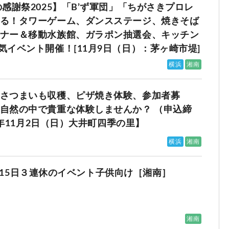
感謝祭2025】「B’ず軍団」「ちがさきプロレ
る！タワーゲーム、ダンスステージ、焼きそば
ナー＆移動水族館、ガラポン抽選会、キッチン
気イベント開催！[11月9日（日）：茅ヶ崎市堤]
横浜
湘南
さつまいも収穫、ピザ焼き体験、参加者募
自然の中で貴重な体験しませんか？ （申込締
25年11月2日（日）大井町四季の里】
横浜
湘南
4日-15日３連休のイベント子供向け［湘南］
湘南