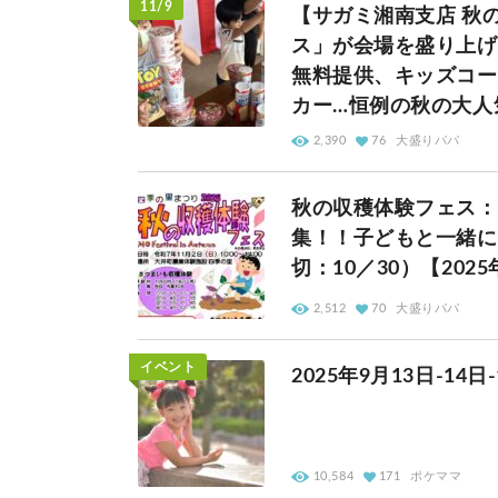
11/9
【サガミ湘南支店 秋の
ス」が会場を盛り上げ
無料提供、キッズコー
カー…恒例の秋の大人
2,390
76
大盛りパパ
秋の収穫体験フェス：
集！！子どもと一緒に
切：10／30）【20
2,512
70
大盛りパパ
イベント
2025年9月13日-1
10,584
171
ポケママ