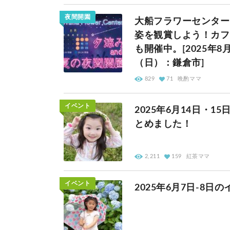
夜間開園
大船フラワーセンター
姿を観賞しよう！カフ
も開催中。[2025年8
（日）：鎌倉市]
829
71
晩酌ママ
イベント
2025年6月14日・
とめました！
2,211
159
紅茶ママ
イベント
2025年6月7日-8