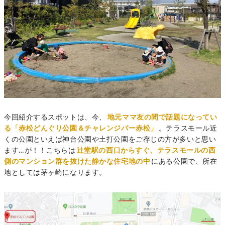
今回紹介するスポットは、今、
地元ママ友の間で話題になってい
る「赤松どんぐり公園＆チャレンジパー赤松」
。テラスモール近
くの公園といえば神台公園や土打公園をご存じの方が多いと思い
ます…が！！こちらは
辻堂駅の西口からすぐ、テラスモールの西
側のマンション群を抜けた静かな住宅地の中
にある公園で、所在
地としては茅ヶ崎になります。