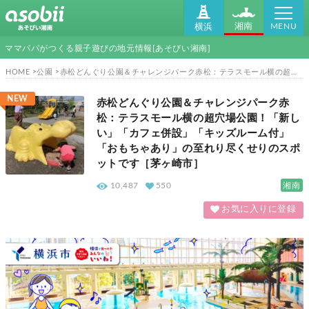
MENU
湘南
横浜
ママパパがつくる親子遊びの地元情報[あそびい湘南]
HOME
公園
赤松どんぐり公園＆チャレンジパーク赤松：テラスモール横の超穴場公園！「新しい」「カフェ併設」「キッズルーム付」「おもちゃあり」の至れり尽くせりのスポットです［茅ヶ崎市］
NEW
赤松どんぐり公園＆チャレンジパーク赤
松：テラスモール横の超穴場公園！「新し
い」「カフェ併設」「キッズルーム付」
「おもちゃあり」の至れり尽くせりのスポ
ットです［茅ヶ崎市］
湘南
10,487
550
お気に入りに登録