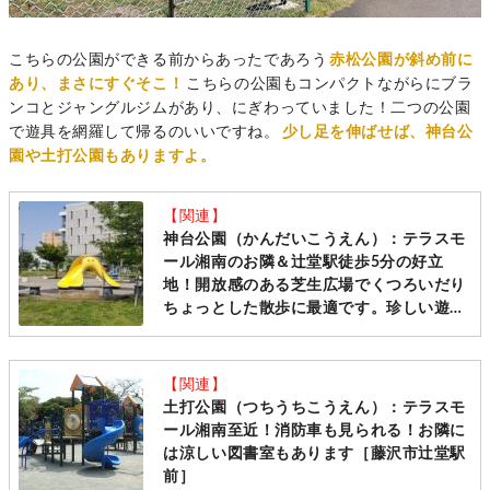
こちらの公園ができる前からあったであろう
赤松公園が斜め前に
あり、まさにすぐそこ！
こちらの公園もコンパクトながらにブラ
ンコとジャングルジムがあり、にぎわっていました！二つの公園
で遊具を網羅して帰るのいいですね。
少し足を伸ばせば、神台公
園や土打公園もありますよ。
【関連】
神台公園（かんだいこうえん）：テラスモ
ール湘南のお隣＆辻堂駅徒歩5分の好立
地！開放感のある芝生広場でくつろいだり
ちょっとした散歩に最適です。珍しい遊具
も人気！【藤沢市】（2023年update版）
【関連】
土打公園（つちうちこうえん）：テラスモ
ール湘南至近！消防車も見られる！お隣に
は涼しい図書室もあります［藤沢市辻堂駅
前］