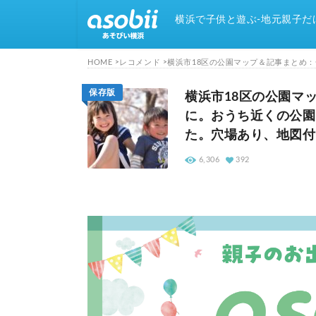
横浜で子供と遊ぶ-地元親子だ
HOME
レコメンド
横浜市18区の公園マップ＆記事まとめ
保存版
横浜市18区の公園マ
に。おうち近くの公園
た。穴場あり、地図付
6,306
392