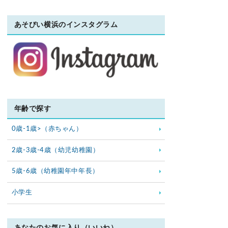
あそびい横浜のインスタグラム
年齢で探す
0歳-1歳>（赤ちゃん）
2歳-3歳-4歳（幼児幼稚園）
5歳-6歳（幼稚園年中年長）
小学生