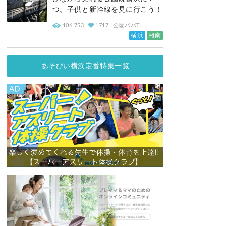
つ。子供と新幹線を見に行こう！
106,753
1717
公園パパT
横浜
湘南
あそびい横浜定番特集一覧