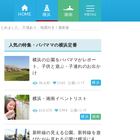
MENU
HOME
湘南
横浜
まとめました。穴場あり、地図付き！最新版
人気の特集・パパママの横浜定番
横浜の公園をパパママがレポー
ト、子供と遊ぶ・子連れのお出か
け
横浜
36,630
1161
公園パパT
横浜・湘南イベントリスト
114,170
1994
公園パパT
横浜
湘南
新幹線の見える公園。新幹線を遊
びながら見れる公園は横浜に4