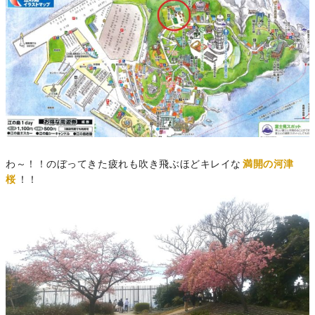
わ～！！のぼってきた疲れも吹き飛ぶほどキレイな
満開の河津
桜
！！