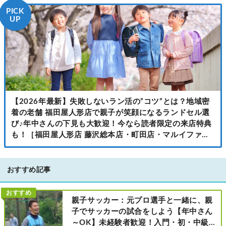
PICK
UP
【2026年最新】失敗しないラン活の”コツ”とは？地域密
着の老舗 福田屋人形店で親子が笑顔になるランドセル選
び♪年中さんの下見も大歓迎！今なら読者限定の来店特典
も！［福田屋人形店 藤沢総本店・町田店・マルイファミ
リー溝口店］
おすすめ記事
おすすめ
親子サッカー：元プロ選手と一緒に、親
子でサッカーの試合をしよう【年中さん
～OK】未経験者歓迎！入門・初・中級の