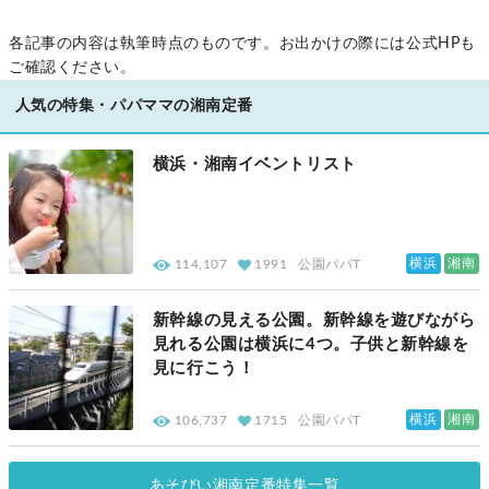
各記事の内容は執筆時点のものです。お出かけの際には公式HPも
ご確認ください。
人気の特集・パパママの湘南定番
横浜・湘南イベントリスト
横浜
湘南
114,107
1991
公園パパT
新幹線の見える公園。新幹線を遊びながら
見れる公園は横浜に4つ。子供と新幹線を
見に行こう！
横浜
湘南
106,737
1715
公園パパT
あそびい湘南定番特集一覧