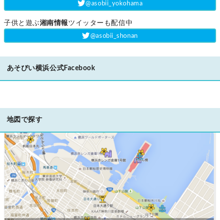
‎@asobii_yokohama
子供と遊ぶ
湘南情報
ツイッターも配信中
‎@asobii_shonan
あそびい横浜公式Facebook
地図で探す