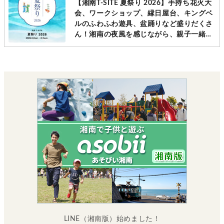
【湘南T-SITE 夏祭り 2026】手持ち花火大
会、ワークショップ、縁日屋台、キングベ
ルのふわふわ遊具、盆踊りなど盛りだくさ
ん！湘南の夜風を感じながら、親子一緒に
楽しい夏のひとときを。[8月8日(土)・9日
(日)：藤沢市]
LINE（湘南版）始めました！