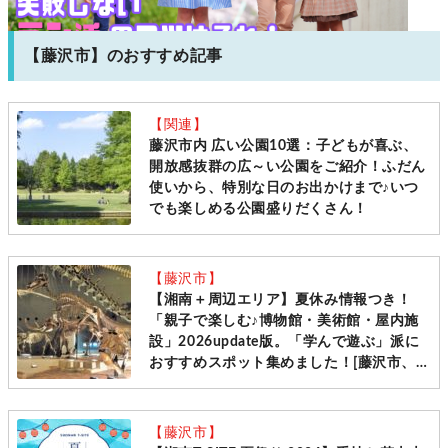
【藤沢市】のおすすめ記事
【関連】
藤沢市内 広い公園10選：子どもが喜ぶ、
開放感抜群の広～い公園をご紹介！ふだん
使いから、特別な日のお出かけまで♪いつ
でも楽しめる公園盛りだくさん！
【藤沢市】
【湘南＋周辺エリア】夏休み情報つき！
「親子で楽しむ♪博物館・美術館・屋内施
設」2026update版。「学んで遊ぶ」派に
おすすめスポット集めました！[藤沢市、茅
ヶ崎市、平塚市、海老名市、相模原市、横
須賀市、小田原市、箱根町、伊勢原市ほか]
【藤沢市】