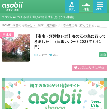
MENU
湘南
横浜
ママパパがつくる親子遊びの地元情報[あそびい湘南]
HOME
季節のお出かけ
【湘南・河津桜レポ】春の江の島に行ってきました！（写真レポート2023年3月1日）
河津桜
【湘南・河津桜レポ】春の江の島に行って
きました！（写真レポート2023年3月1
日）
湘南
1,199
217
お気に入りに登録