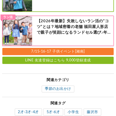
レベル別［港北区新横浜：8/2・23・
9/6・20日曜日］
ラン活
【2026年最新】失敗しないラン活の”コ
ツ”とは？地域密着の老舗 福田屋人形店
で親子が笑顔になるランドセル選び♪年
中さんの下見も大歓迎！今なら読者限定
の来店特典も！［福田屋人形店 藤沢総本
店・町田店・マルイファミリー溝口店］
7/15-16-17 子供イベント[湘南]
LINE 友達登録はこちら 9,000登録達成
関連カテゴリ
季節のお出かけ
関連タグ
2才-3才-4才
5才-6才
小学生
藤沢市