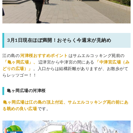
3月1日現在ほぼ満開！おそらく今週末が見納め
江の島の
河津桜おすすめポイント
はサムエルコッキング苑前の
「亀ヶ岡広場」、
辺津宮から中津宮の間にある
「中津宮広場（み
どりの広場）」
。入口からは結構距離がありますが、お散歩がて
らレッツゴー！！
亀ヶ岡広場の河津桜
亀ヶ岡広場は江の島の頂上付近、サムエルコッキング苑の前にあ
る眺めの良い広場
です。