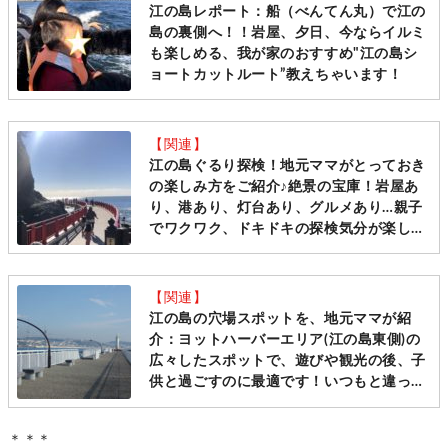
江の島レポート：船（べんてん丸）で江の
島の裏側へ！！岩屋、夕日、今ならイルミ
も楽しめる、我が家のおすすめ"江の島シ
ョートカットルート”教えちゃいます！
【関連】
江の島ぐるり探検！地元ママがとっておき
の楽しみ方をご紹介♪絶景の宝庫！岩屋あ
り、港あり、灯台あり、グルメあり…親子
でワクワク、ドキドキの探検気分が楽しめ
ます♪［藤沢市江の島］
【関連】
江の島の穴場スポットを、地元ママが紹
介：ヨットハーバーエリア(江の島東側)の
広々したスポットで、遊びや観光の後、子
供と過ごすのに最適です！いつもと違った
江の島の風景を楽しめますよ♪
＊＊＊