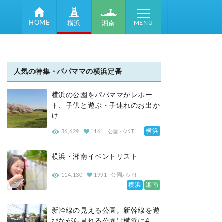
MENU
HOME
湘南
横浜
人気の特集・パパママの横浜定番
横浜の公園をパパママがレポー
ト、子供と遊ぶ・子連れのお出か
け
横浜
36,629
1161
公園パパT
横浜・湘南イベントリスト
114,130
1991
公園パパT
横浜
湘南
新幹線の見える公園。新幹線を遊
びながら見れる公園は横浜に4