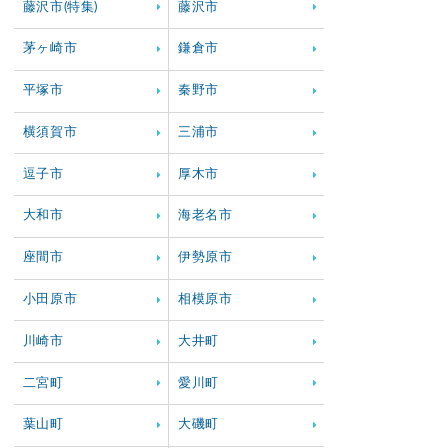
藤沢市(特集)
藤沢市
茅ヶ崎市
鎌倉市
平塚市
秦野市
横須賀市
三浦市
逗子市
厚木市
大和市
海老名市
座間市
伊勢原市
小田原市
相模原市
川崎市
大井町
二宮町
愛川町
葉山町
大磯町