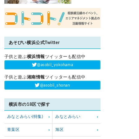
あそびい横浜公式Twitter
子供と遊ぶ
横浜情報
ツイッターも配信中
‎@asobii_yokohama
子供と遊ぶ
湘南情報
ツイッターも配信中
‎@asobii_shonan
横浜市の18区で探す
みなとみらい(特集)
みなとみらい
青葉区
旭区