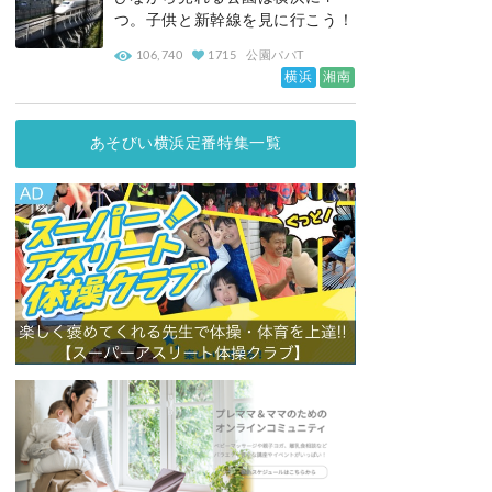
つ。子供と新幹線を見に行こう！
106,740
1715
公園パパT
横浜
湘南
あそびい横浜定番特集一覧