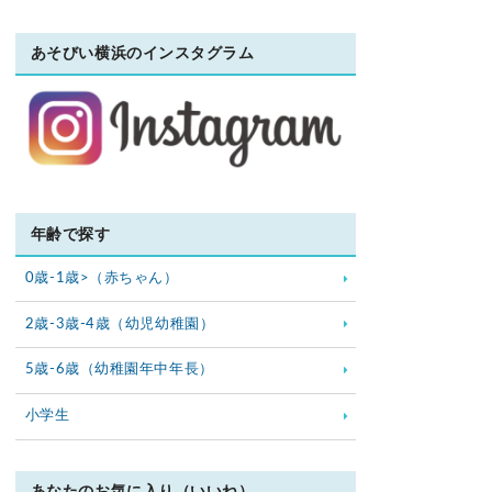
あそびい横浜のインスタグラム
年齢で探す
0歳-1歳>（赤ちゃん）
2歳-3歳-4歳（幼児幼稚園）
5歳-6歳（幼稚園年中年長）
小学生