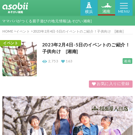
MENU
湘南
横浜
ママパパがつくる親子遊びの地元情報[あそびい湘南]
HOME
イベント
2023年2月4日-5日のイベントのご紹介！子供向け [湘南]
イベント
2023年2月4日-5日のイベントのご紹介！
子供向け [湘南]
湘南
2,753
163
お気に入りに登録