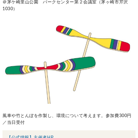
＠茅ケ崎里山公園 パークセンター第２会議室（茅ヶ崎市芹沢
1030）
風車や竹とんぼを作製し、環境について考えます。参加費
300
円
／当日受付
【公式情報】主催者HP