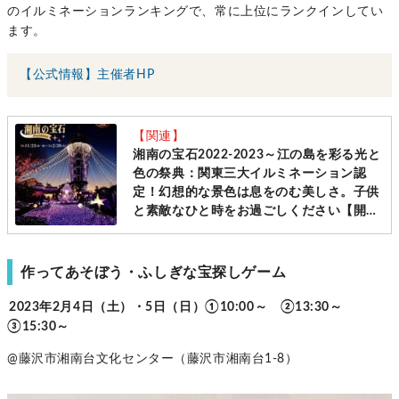
のイルミネーションランキングで、常に上位にランクインしてい
ます。
【公式情報】主催者HP
【関連】
湘南の宝石2022‐2023～江の島を彩る光と
色の祭典：関東三大イルミネーション認
定！幻想的な景色は息をのむ美しさ。子供
と素敵なひと時をお過ごしください【開催
中～23年2月28日：江の島周辺エリア】
作ってあそぼう・ふしぎな宝探しゲーム
2023年2月4日（土）・5日（日）①10:00～ ②13:30～
③15:30～
@藤沢市湘南台文化センター（藤沢市湘南台1-8）