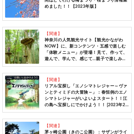
間ほどで行ける梅まつり・桜まつり情報集
めました！！【2023年版】
【関連】
神奈川の人気観光サイト【観光かながわ
NOW】に、新コンテンツ・五感で楽しむ
「体験メニュー」が登場！見て、作って、
遊んで、学んで、感じて…親子で楽しみた
い穴場＆お役立ち情報が満載です♪
【関連】
リアル宝探し「エノシマトレジャー～ヴァ
ンとティミドの大冒険～」：春恒例のエノ
シマトレジャーがいよいよスタート！！江
の島へ宝探しにでかけよう！！ [2023年2
月7日(火)～4月2日(日)]
【関連】
茅ヶ崎公園（きのこ公園）：サザンがライ