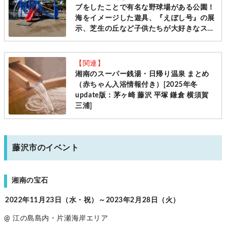
ブをしたことで有名な野球場がある公園！
海をイメージした遊具、『えぼし号』の展
示、芝生の丘など子供たちが大好きなスポ
ット満載。公園の後は海へお散歩も
Good！[茅ヶ崎市]（2023年update版）
【関連】
湘南のスーパー銭湯・日帰り温泉 まとめ
（赤ちゃん入浴情報付き）[2025年冬
update版：茅ヶ崎 藤沢 平塚 鎌倉 横須賀
三浦]
藤沢市のイベント
湘南の宝石
2022年11月23日（水・祝）～2023年2月28日（火）
@ 江の島島内・片瀬海岸エリア