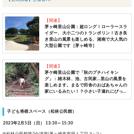
【関連】
茅ヶ崎里山公園：超ロング！ローラースラ
イダー、大小二つのトランポリン！古き良
き里山の風景も楽しめる、湘南で大人気の
大型公園です［茅ヶ崎市］
【関連】
茅ケ崎里山公園で「秋のプチハイキン
グ」：雑木林、池、古民家…里山の風景を
楽しめます。まるで田舎のおばあちゃんの
家にいるみたい！？小さい子連れにぴった
りのコースです［茅ヶ崎市］
子ども将棋スペース（松林公民館）
2023年2月5日（日） 13:30～15:30
@松林公民館第2会議室(茅ヶ崎市室田１丁目３−２）