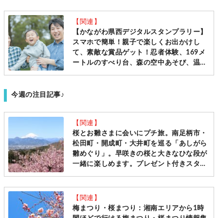
【関連】
【かながわ県西デジタルスタンプラリー】
スマホで簡単！親子で楽しくお出かけし
て、素敵な賞品ゲット！忍者体験、169メ
ートルのすべり台、森の空中あそび、温
泉、キャンプ、アウトドア…スペシャルス
ポットいっぱいです！[～2月19日まで]
今週の注目記事♪
【関連】
桜とお雛さまに会いにプチ旅。南足柄市・
松田町・開成町・大井町を巡る「あしがら
雛めぐり」。早咲きの桜と大きなひな段が
一緒に楽しめます。プレゼント付きスタン
プラリーも開催♪＜2023年版＞
【関連】
梅まつり・桜まつり：湘南エリアから1時