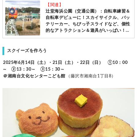
【関連】
辻堂海浜公園（交通公園）：自転車練習＆
自転車デビューに！スカイサイクル、バッ
テリーカー、ちびっ子スライドなど、個性
的なアトラクション＆遊具がいっぱい！湘
南エリアで大人気の公園です[藤沢市]
スクイーズを作ろう
2025年6月14日（土）・21日（土）・22日（日） ①10：00
～ ②13：30～ ③15：30～
＠湘南台文化センターこども館
（藤沢市湘南台1丁目8）