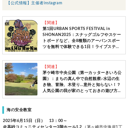
【公式情報】主催者instagram
【関連】
第1回URBAN SPORTS FESTIVAL in
SHONAN2025：スナッグゴルフやスケー
トボードなど、全8種類のアーバンスポー
ツを無料で体験できる1日！ライブステー
ジや縁日、フードトラック・マルシェも
♪[2025年6月14日（土）/茅ケ崎市]
【関連】
茅ケ崎市中央公園（第一カッターきいろ公
園）：まちの真ん中で自然観察♪水辺の生
き物、冒険、木登り…意外と知らない！？
人気公園の我が家のとっておきの遊び方、
教えちゃいます！[茅ヶ崎市]
海の安全教室
2025年6月15日（日） 13：00～
＠高砂コミュニティセンター3階ホール1.2
（茅ヶ崎市中海岸1丁