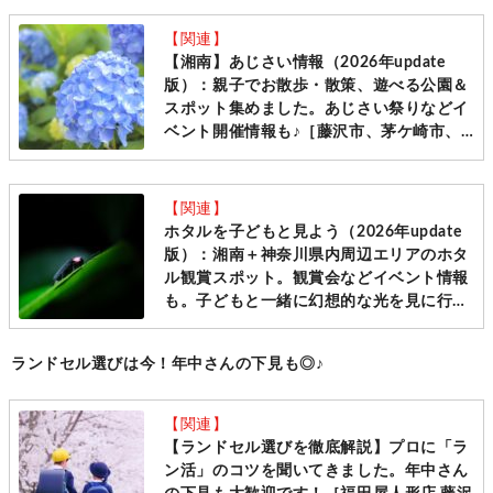
【関連】
【湘南】あじさい情報（2026年update
版）：親子でお散歩・散策、遊べる公園＆
スポット集めました。あじさい祭りなどイ
ベント開催情報も♪［藤沢市、茅ケ崎市、
平塚市＋県内周辺エリア］
【関連】
ホタルを子どもと見よう（2026年update
版）：湘南＋神奈川県内周辺エリアのホタ
ル観賞スポット。観賞会などイベント情報
も。子どもと一緒に幻想的な光を見に行こ
う！[藤沢市、鎌倉市、 平塚市、湯河原
町、三浦市、横須賀市、中井町、松田町、
ランドセル選びは今！年中さんの下見も◎♪
座間市、相模原市、稲城市 ]
【関連】
【ランドセル選びを徹底解説】プロに「ラ
ン活」のコツを聞いてきました。年中さん