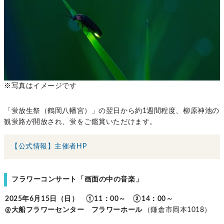
※写真はイメージです
「蛍放生祭（鶴岡八幡宮）」の翌日から約1週間程度、柳原神池の
観蛍路が開放され、蛍をご鑑賞いただけます。
【公式情報】主催者HP
フラワーコンサート「画面の中の音楽」
2025年6月15日（日） ①11：00～ ②14：00～
@大船フラワーセンター フラワーホール
（鎌倉市岡本1018）