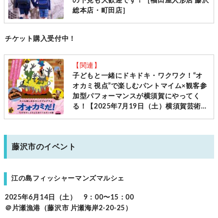
の下見も大歓迎です！［福田屋人形店 藤沢
総本店・町田店］
チケット購入受付中！
【関連】
子どもと一緒にドキドキ・ワクワク！“オ
オカミ視点”で楽しむパントマイム×観客参
加型パフォーマンスが横須賀にやってく
る！【2025年7月19日（土）横須賀芸術劇
場】
藤沢市のイベント
江の島フィッシャーマンズマルシェ
2025年6月14日（土） 9：00〜15：00
＠片瀬漁港（藤沢市 片瀬海岸2-20-25）