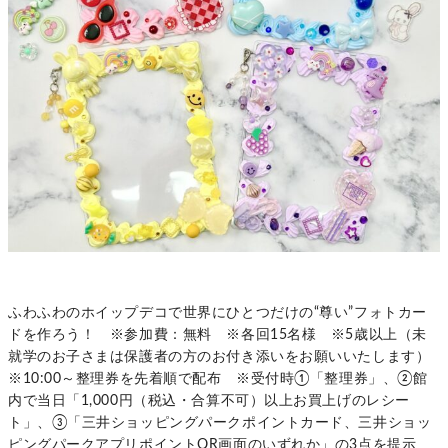
ふわふわのホイップデコで世界にひとつだけの“尊い”フォトカー
ドを作ろう！ ※参加費：無料 ※各回15名様 ※5歳以上（未
就学のお子さまは保護者の方のお付き添いをお願いいたします）
※10:00～整理券を先着順で配布 ※受付時①「整理券」、②館
内で当日「1,000円（税込・合算不可）以上お買上げのレシー
ト」、③「三井ショッピングパークポイントカード、三井ショッ
ピングパークアプリポイントQR画面のいずれか」の3点を提示