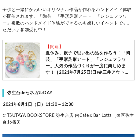
子供と一緒にかわいいオリジナル作品が作れるハンドメイド体験
が開催されます。「陶芸」「手形足形アート」「レジュフラワ
ー」複数のハンドメイド体験ができるのも嬉しいイベントです。
ただいま参加受付中！
【関連】
夏休み、親子で思い出の品を作ろう！「陶
芸」「手形足形アート」「レジュフラワ
ー」人気の作品づくりが一度に楽しめま
す！［2021年7月25日(日)＠三井アウトレ
ットパーク］
弥生台deセネガルDAY
2021年8月1日（日）11:30～12:30
＠TSUTAYA BOOKSTORE 弥生台店 内Cafe＆Bar Lotta（泉区弥生
台16番3)