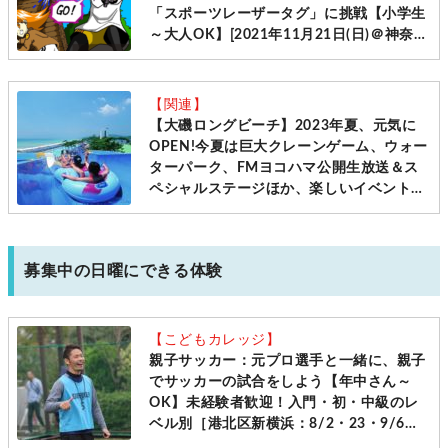
「スポーツレーザータグ」に挑戦【小学生
～大人OK】[2021年11月21日(日)＠神奈川
県松田町]
【関連】
【大磯ロングビーチ】2023年夏、元気に
OPEN!今夏は巨大クレーンゲーム、ウォー
ターパーク、FMヨコハマ公開生放送＆ス
ペシャルステージほか、楽しいイベント盛
りだくさん！バーベキュー、テントサウナ
も登場！湘南で人気のリゾートプールで夏
を満喫。
募集中の日曜にできる体験
【こどもカレッジ】
親子サッカー：元プロ選手と一緒に、親子
でサッカーの試合をしよう【年中さん～
OK】未経験者歓迎！入門・初・中級のレ
ベル別［港北区新横浜：8/2・23・9/6・
20日曜日］