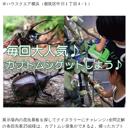
＠ハウスクエア横浜（都筑区中川１丁目４−１）
展示場内の昆虫看板を探してクイズラリーにチャレンジ♪全問正解
の各回先着25組様は、カブトムシ採集ができるよ。捕ったカブト