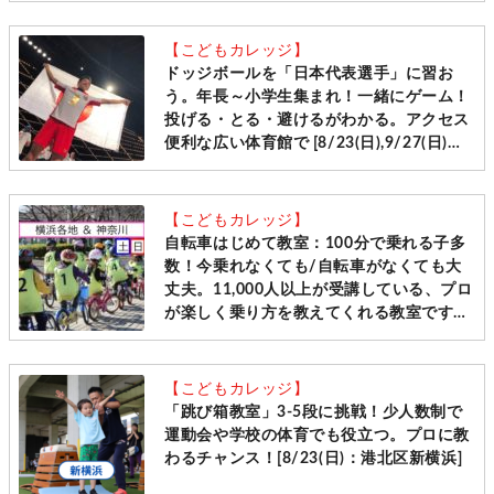
【こどもカレッジ】
ドッジボールを「日本代表選手」に習お
う。年長～小学生集まれ！一緒にゲーム！
投げる・とる・避けるがわかる。アクセス
便利な広い体育館で [8/23(日),9/27(日)＠
港北区新横浜]
【こどもカレッジ】
自転車はじめて教室：100分で乗れる子多
数！今乗れなくても/自転車がなくても大
丈夫。11,000人以上が受講している、プロ
が楽しく乗り方を教えてくれる教室です
［毎週土日＠横浜・神奈川10会場 先着受
付］
【こどもカレッジ】
「跳び箱教室」3-5段に挑戦！少人数制で
運動会や学校の体育でも役立つ。プロに教
わるチャンス！[8/23(日)：港北区新横浜]