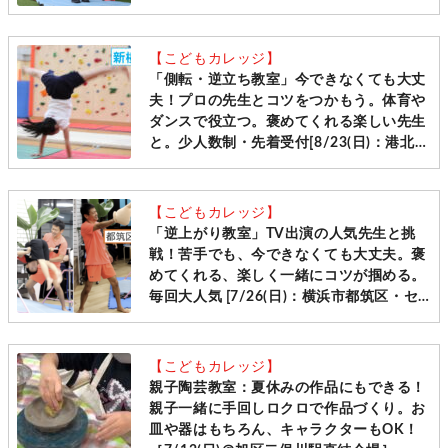
【こどもカレッジ】
「側転・逆立ち教室」今できなくても大丈
夫！プロの先生とコツをつかもう。体育や
ダンスで役立つ。褒めてくれる楽しい先生
と。少人数制・先着受付[8/23(日)：港北区
新横浜]
【こどもカレッジ】
「逆上がり教室」TV出演の人気先生と挑
戦！苦手でも、今できなくても大丈夫。褒
めてくれる、楽しく一緒にコツが掴める。
毎回大人気 [7/26(日)：横浜市都筑区・セ
ンター南]
【こどもカレッジ】
親子陶芸教室：夏休みの作品にもできる！
親子一緒に手回しロクロで作品づくり。お
皿や器はもちろん、キャラクターもOK！