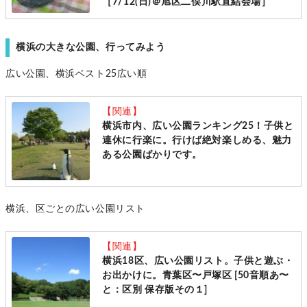
［7/12(日)＠旭区二俣川駅直結会場］
横浜の大きな公園、行ってみよう
広い公園、横浜ベスト25広い順
【関連】
横浜市内、広い公園ランキング25！子供と
連休に行楽に。行けば絶対楽しめる、魅力
ある公園ばかりです。
横浜、区ごとの広い公園リスト
【関連】
横浜18区、広い公園リスト。子供と遊ぶ・
お出かけに。青葉区〜戸塚区 [50音順あ〜
と：区別 保存版その１]