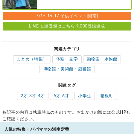
レベル別［港北区新横浜：8/2・23・
9/6・20日曜日］
7/15-16-17 子供イベント[湘南]
LINE 友達登録はこちら 9,000登録達成
関連カテゴリ
まとめ（特集）
体験・見学
動物園・水族館
博物館・美術館・図書館
関連タグ
2才-3才-4才
5才-6才
小学生
箱根町
各記事の内容は執筆時点のものです。お出かけの際には公式HPも
ご確認ください。
人気の特集・パパママの湘南定番