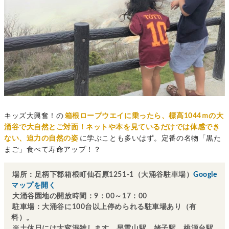
キッズ大興奮！の
箱根ロープウエイに乗ったら、標高1044ｍの大
涌谷で大自然とご対面！
ネットや本を見ているだけでは体感でき
ない、迫力の自然の姿
に学ぶことも多いはず。定番の名物「黒た
まご」食べて寿命アップ！？
場所：足柄下郡箱根町仙石原1251-1（大涌谷駐車場）
Google
マップを開く
大涌谷園地の開放時間：9：00～17：00
駐車場：大涌谷に100台以上停められる駐車場あり（有
料）。
※土休日には大変混雑します。早雲山駅、姥子駅、桃源台駅