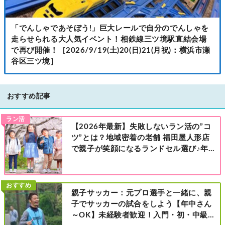
「でんしゃであそぼう!」巨大レールで自分のでんしゃを
走らせられる大人気イベント！相鉄線三ツ境駅直結会場
で再び開催！［2026/9/19(土)20(日)21(月祝)：横浜市瀬
谷区三ツ境］
おすすめ記事
ラン活
【2026年最新】失敗しないラン活の”コ
ツ”とは？地域密着の老舗 福田屋人形店
で親子が笑顔になるランドセル選び♪年
中さんの下見も大歓迎！今なら読者限定
の来店特典も！［福田屋人形店 藤沢総本
店・町田店・マルイファミリー溝口店］
おすすめ
親子サッカー：元プロ選手と一緒に、親
子でサッカーの試合をしよう【年中さん
～OK】未経験者歓迎！入門・初・中級の