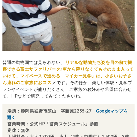
普通の動物園では見られない、
リアルな動物たち姿を目の前で観
察できる富士サファリパーク♪車から降りなくてもそのまま入って
いけて、マイペースで進める「マイカー見学」は、小さいお子さ
ん連れのご家族におスス
メです。そのほか、楽しい体験・見学プ
ランやイベントが盛りだくさん！ご家族のお好みや希望に合わせ
て、HPなどで研究してみてくださいね。
場所：静岡県裾野市須山 字藤原2255-27
Googleマップを
開く
営業時間：公式HP「営業スケジュール」参照
定休：無休
入場料金：大人2,700円、小人（4歳～中学生）1,500円、3歳