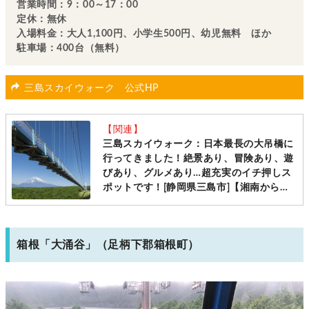
営業時間：9：00～17：00
定休：無休
入場料金：大人1,100円、小学生500円、幼児無料 ほか
駐車場：400台（無料）
三島スカイウォーク 公式HP
【関連】
三島スカイウォーク：日本最長の大吊橋に
行ってきました！絶景あり、冒険あり、遊
びあり、グルメあり…超充実のイチ押しス
ポットです！[静岡県三島市]【湘南からち
ょこっと遠出シリーズ】
箱根「大涌谷」（足柄下郡箱根町）