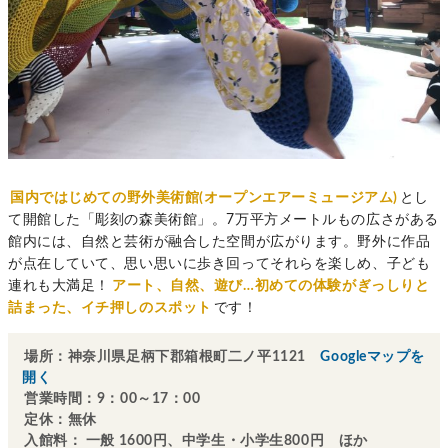
国内ではじめての野外美術館(オープンエアーミュージアム)
とし
て開館した「彫刻の森美術館」。7万平方メートルもの広さがある
館内には、自然と芸術が融合した空間が広がります。野外に作品
が点在していて、思い思いに歩き回ってそれらを楽しめ、子ども
連れも大満足！
アート、自然、遊び…初めての体験がぎっしりと
詰まった、イチ押しのスポット
です！
場所：神奈川県足柄下郡箱根町二ノ平1121
Googleマップを
開く
営業時間：9：00～17：00
定休：無休
入館料： 一般 1600円、中学生・小学生800円 ほか