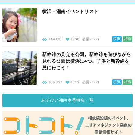
横浜・湘南イベントリスト
横浜
湘南
114,033
1988
公園パパT
新幹線の見える公園。新幹線を遊びながら
見れる公園は横浜に4つ。子供と新幹線を
見に行こう！
横浜
湘南
106,724
1712
公園パパT
あそびい湘南定番特集一覧