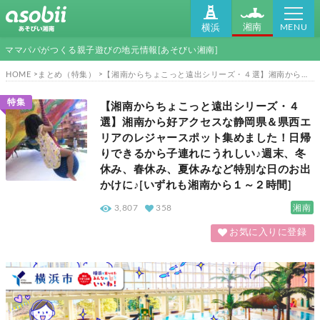
MENU
湘南
横浜
ママパパがつくる親子遊びの地元情報[あそびい湘南]
HOME
まとめ（特集）
【湘南からちょこっと遠出シリーズ・４選】湘南から好アクセスな静岡県＆県西エリアのレジャースポット集めました！日帰りできるから子連れにうれしい♪週末、冬休み、春休み、夏休みなど特別な日のお出かけに♪[いずれも湘南から１～２時間]
特集
【湘南からちょこっと遠出シリーズ・４
選】湘南から好アクセスな静岡県＆県西エ
リアのレジャースポット集めました！日帰
りできるから子連れにうれしい♪週末、冬
休み、春休み、夏休みなど特別な日のお出
かけに♪[いずれも湘南から１～２時間]
湘南
3,807
358
お気に入りに登録