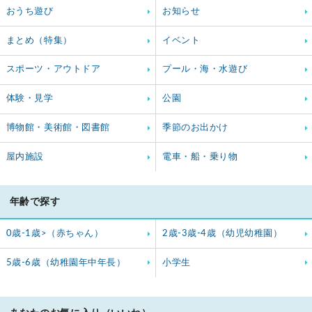
おうち遊び
お知らせ
まとめ（特集）
イベント
スポーツ・アウトドア
プール・海・水遊び
体験・見学
公園
博物館・美術館・図書館
季節のお出かけ
屋内施設
電車・船・乗り物
年齢で探す
0歳-1歳>（赤ちゃん）
2歳-3歳-4歳（幼児幼稚園）
5歳-6歳（幼稚園年中年長）
小学生