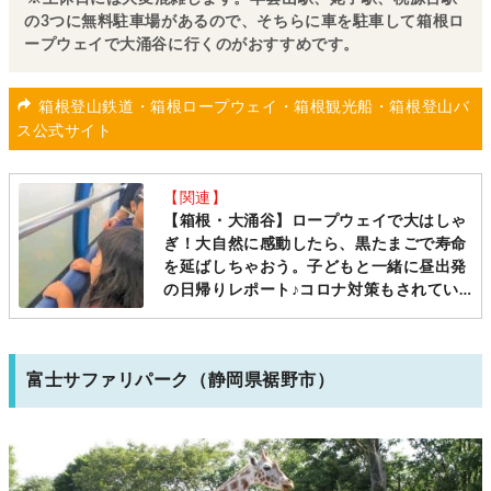
の3つに無料駐車場があるので、そちらに車を駐車して箱根ロ
ープウェイで大涌谷に行くのがおすすめです。
箱根登山鉄道・箱根ロープウェイ・箱根観光船・箱根登山バ
ス公式サイト
【関連】
【箱根・大涌谷】ロープウェイで大はしゃ
ぎ！大自然に感動したら、黒たまごで寿命
を延ばしちゃおう。子どもと一緒に昼出発
の日帰りレポート♪コロナ対策もされてい
ました[足柄下郡箱根町]【湘南からちょこ
っと遠出シリーズ】
富士サファリパーク（静岡県裾野市）