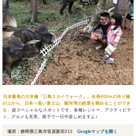
日本最長の大吊橋「三島スカイウォーク」。全長400ｍの吊り橋
の上から、日本一高い富士山、駿河湾の絶景を眺めることができ
る
、超スペシャルなスポットです。各種レジャー、アクティビテ
ィ、グルメも充実。親子で一日中楽しめますよ♪
場所：静岡県三島市笹原新田313
Googleマップを開く