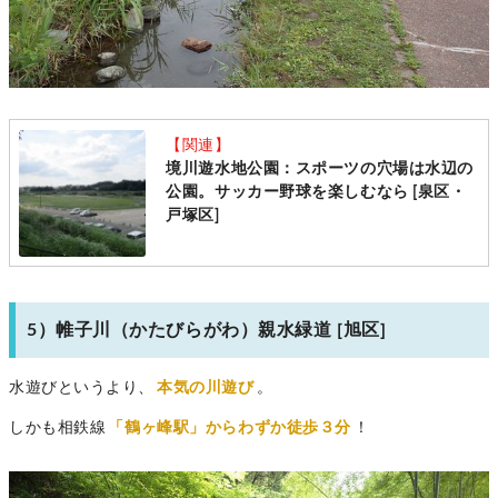
【関連】
境川遊水地公園：スポーツの穴場は水辺の
公園。サッカー野球を楽しむなら [泉区・
戸塚区]
5）帷子川（かたびらがわ）親水緑道 [旭区]
水遊びというより、
本気の川遊び
。
しかも相鉄線
「鶴ヶ峰駅」からわずか徒歩３分
！