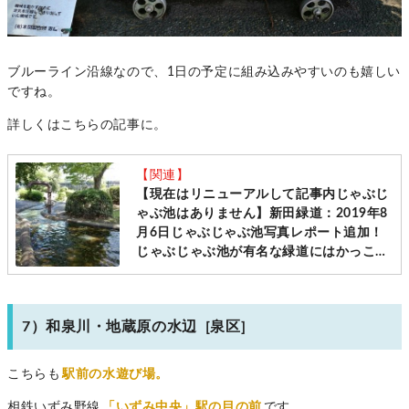
ブルーライン沿線なので、1日の予定に組み込みやすいのも嬉しい
ですね。
詳しくはこちらの記事に。
【関連】
【現在はリニューアルして記事内じゃぶじ
ゃぶ池はありません】新田緑道：2019年8
月6日じゃぶじゃぶ池写真レポート追加！
じゃぶじゃぶ池が有名な緑道にはかっこい
い機械もいっぱい！子供と楽しめる長い緑
道を発見しました。 [港北区]
7）和泉川・地蔵原の水辺 [泉区]
こちらも
駅前の水遊び場。
相鉄いずみ野線
「いずみ中央」駅の目の前
です。