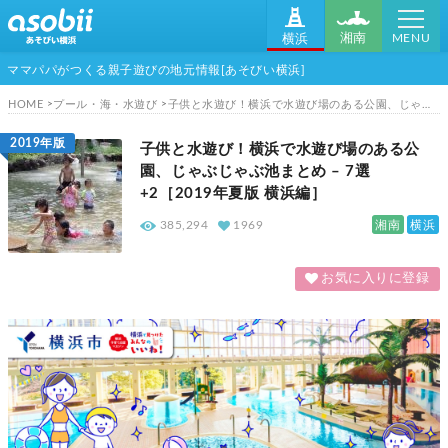
MENU
湘南
横浜
ママパパがつくる親子遊びの地元情報[あそびい横浜]
HOME
プール・海・水遊び
子供と水遊び！横浜で水遊び場のある公園、じゃぶじゃぶ池まとめ - 7選+2［2019年夏版 横浜編］
2019年版
子供と水遊び！横浜で水遊び場のある公
園、じゃぶじゃぶ池まとめ – 7選
+2［2019年夏版 横浜編］
湘南
横浜
385,294
1969
お気に入りに登録