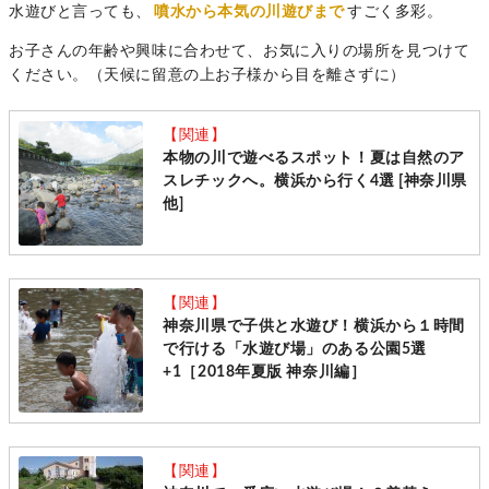
水遊びと言っても、
噴水から本気の川遊び
まで
すごく多彩。
お子さんの年齢や興味に合わせて、お気に入りの場所を見つけて
ください。（天候に留意の上お子様から目を離さずに）
【関連】
本物の川で遊べるスポット！夏は自然のア
スレチックへ。横浜から行く4選 [神奈川県
他]
【関連】
神奈川県で子供と水遊び！横浜から１時間
で行ける「水遊び場」のある公園5選
+1［2018年夏版 神奈川編］
【関連】