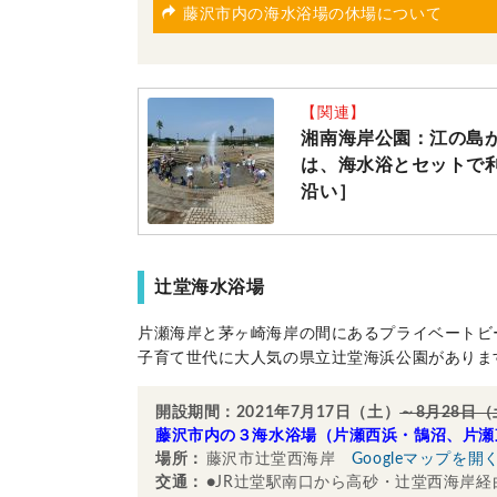
藤沢市内の海水浴場の休場について
【関連】
湘南海岸公園：江の島
は、海水浴とセットで
沿い］
辻堂海水浴場
片瀬海岸と茅ヶ崎海岸の間にあるプライベートビ
子育て世代に大人気の県立辻堂海浜公園がありま
開設期間：2021年7月17日（土）
～8月28日
藤沢市内の３海水浴場（片瀬西浜・鵠沼、片瀬
場所：
藤沢市辻堂西海岸
Googleマップを開
交通：
●JR辻堂駅南口から高砂・辻堂西海岸