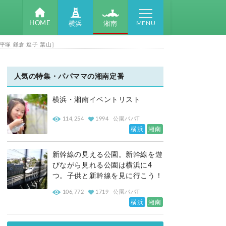
MENU
HOME
湘南
横浜
塚 鎌倉 逗子 葉山］
人気の特集・パパママの湘南定番
横浜・湘南イベントリスト
114,254
1994
公園パパT
横浜
湘南
新幹線の見える公園。新幹線を遊
びながら見れる公園は横浜に4
つ。子供と新幹線を見に行こう！
106,772
1719
公園パパT
横浜
湘南