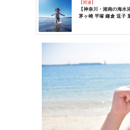
【関連】
【神奈川・湘南の海水浴場
茅ヶ崎 平塚 鎌倉 逗子 