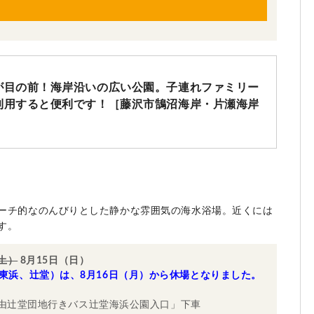
が目の前！海岸沿いの広い公園。子連れファミリー
利用すると便利です！［藤沢市鵠沼海岸・片瀬海岸
ーチ的なのんびりとした静かな雰囲気の海水浴場。近くには
す。
（土）
8月15日（日）
東浜、辻堂）は、8月16日（月）から休場となりました。
く
経由辻堂団地行きバス辻堂海浜公園入口」下車