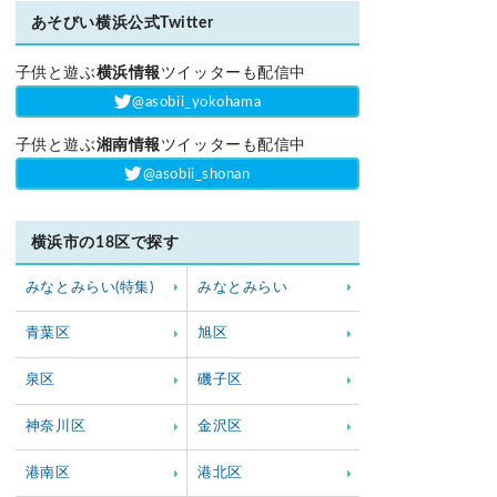
あそびい横浜公式Twitter
子供と遊ぶ
横浜情報
ツイッターも配信中
‎@asobii_yokohama
子供と遊ぶ
湘南情報
ツイッターも配信中
‎@asobii_shonan
横浜市の18区で探す
みなとみらい(特集)
みなとみらい
青葉区
旭区
泉区
磯子区
神奈川区
金沢区
港南区
港北区