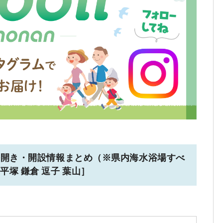
海開き・開設情報まとめ（※県内海水浴場すべ
平塚 鎌倉 逗子 葉山］