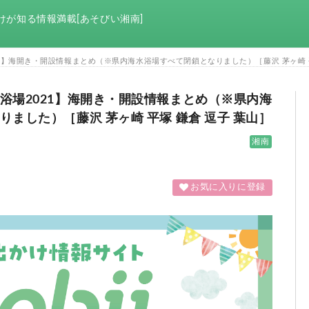
けが知る情報満載[あそびい湘南]
1】海開き・開設情報まとめ（※県内海水浴場すべて閉鎖となりました）［藤沢 茅ヶ崎 平
浴場2021】海開き・開設情報まとめ（※県内海
水浴場すべて閉鎖となりました）［藤沢 茅ヶ崎 平塚 鎌倉 逗子 葉山］
湘南
お気に入りに登録