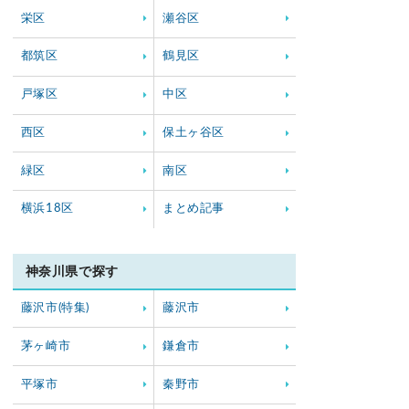
栄区
瀬谷区
都筑区
鶴見区
戸塚区
中区
西区
保土ヶ谷区
緑区
南区
横浜18区
まとめ記事
神奈川県で探す
藤沢市(特集)
藤沢市
茅ヶ崎市
鎌倉市
平塚市
秦野市