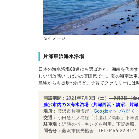
※イメージ
片瀬東浜海水浴場
日本の海水浴場88選にも選ばれた、湘南を代表
しい開放感いっぱいの雰囲気です。夏の湘南は車
島駅からも徒歩5分ほど。子育てファミリーには
開設期間：2021年7月3日（土）
～9月3日（金
藤沢市内の３海水浴場（片瀬西浜・鵠沼、片瀬
場所：
藤沢市片瀬海岸
Googleマップを開く
交通：
小田急江ノ島線「片瀬江ノ島駅」下車徒
駐車場：
近隣のパーキングを利用。下記参照。
問合せ：
藤沢市観光協会 TEL 0466-22-4141