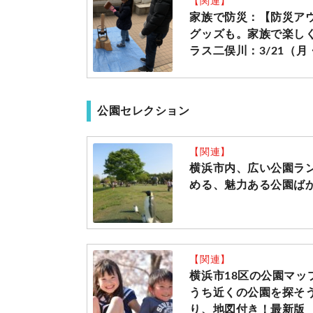
【関連】
家族で防災：【防災ア
グッズも。家族で楽しく
ラス二俣川：3/21（月
公園セレクション
【関連】
横浜市内、広い公園ラ
める、魅力ある公園ば
【関連】
横浜市18区の公園マ
うち近くの公園を探そ
り、地図付き！最新版