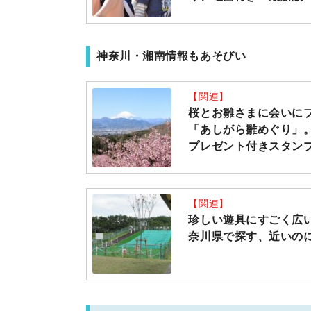
神奈川・湘南情報もあそびい
【関連】
桜とお雛さまに会いに
「あしがら雛めぐり」
プレゼント付きスタンプ
【関連】
珍しい遊具にすごく広
奈川県で探す、近いのに