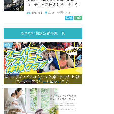
つ。子供と新幹線を見に行こう！
106,751
1716
公園パパT
横浜
湘南
あそびい横浜定番特集一覧