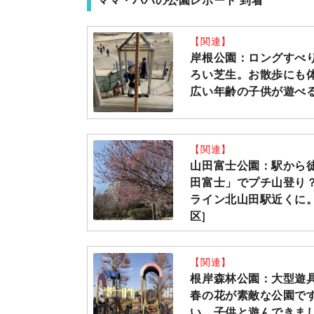
ママ・パパの公園レポート 到着
【関連】
岸根公園：ロングすべ
ろい芝生。お散歩にも
広い年齢の子供が遊べる
【関連】
山田富士公園：駅から
田富士」でプチ山登り
ライン北山田駅近くに。
区]
【関連】
根岸森林公園：大型遊
春の花が素敵な公園で
い。子供と遊んできまし