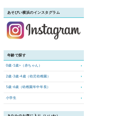
あそびい横浜のインスタグラム
年齢で探す
0歳-1歳>（赤ちゃん）
2歳-3歳-4歳（幼児幼稚園）
5歳-6歳（幼稚園年中年長）
小学生