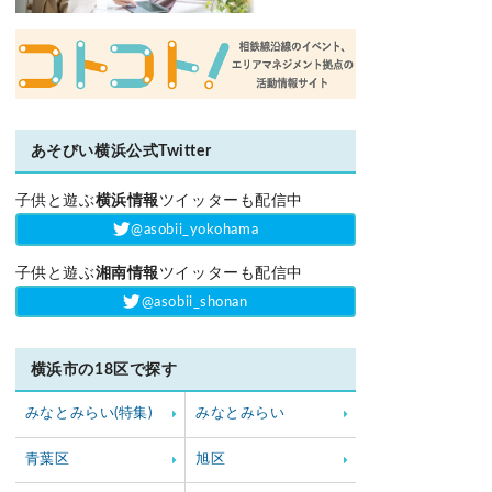
あそびい横浜公式Twitter
子供と遊ぶ
横浜情報
ツイッターも配信中
‎@asobii_yokohama
子供と遊ぶ
湘南情報
ツイッターも配信中
‎@asobii_shonan
横浜市の18区で探す
みなとみらい(特集)
みなとみらい
青葉区
旭区