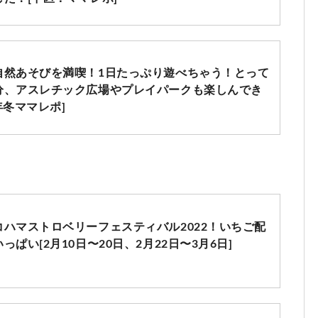
自然あそびを満喫！1日たっぷり遊べちゃう！とって
分、アスレチック広場やプレイパークも楽しんでき
年冬ママレポ]
ハマストロベリーフェスティバル2022！いちご配
ぱい[2月10日〜20日、2月22日〜3月6日]