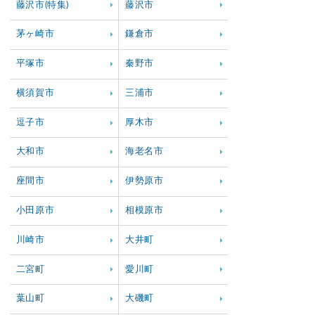
藤沢市(特集)
藤沢市
茅ヶ崎市
鎌倉市
平塚市
秦野市
横須賀市
三浦市
逗子市
厚木市
大和市
海老名市
座間市
伊勢原市
小田原市
相模原市
川崎市
大井町
二宮町
愛川町
葉山町
大磯町