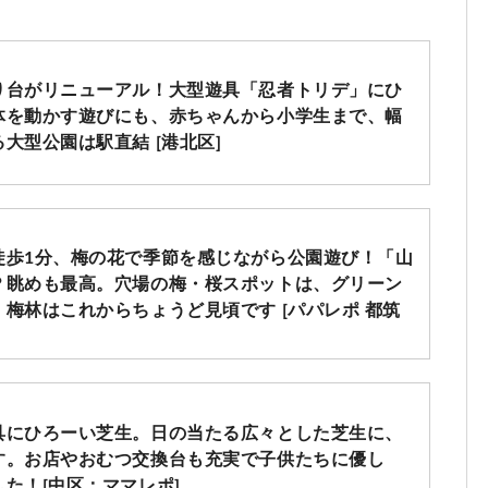
り台がリニューアル！大型遊具「忍者トリデ」にひ
体を動かす遊びにも、赤ちゃんから小学生まで、幅
大型公園は駅直結 [港北区]
徒歩1分、梅の花で季節を感じながら公園遊び！「山
？眺めも最高。穴場の梅・桜スポットは、グリーン
梅林はこれからちょうど見頃です [パパレポ 都筑
具にひろーい芝生。日の当たる広々とした芝生に、
す。お店やおむつ交換台も充実で子供たちに優し
た！[中区：ママレポ]