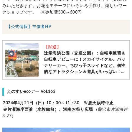
みいただきます。お花をモチーフにいろいろ手作り。楽しいワー
クショップです。 ※参加費300～500円
【公式情報】主催者HP
【関連】
辻堂海浜公園（交通公園）：自転車練習＆
自転車デビューに！スカイサイクル、バッ
テリーカー、ちびっ子スライドなど、個性
的なアトラクション＆遊具がいっぱい！湘
南エリアで大人気の公園です[藤沢市]
えのすいecoデー Vol.163
2024年4月21日（日）10：00～11：30 ※悪天候時中止
＠片瀬海岸西浜（水族館前）、湘南お祭り広場
（藤沢市片瀬海岸
3-27）