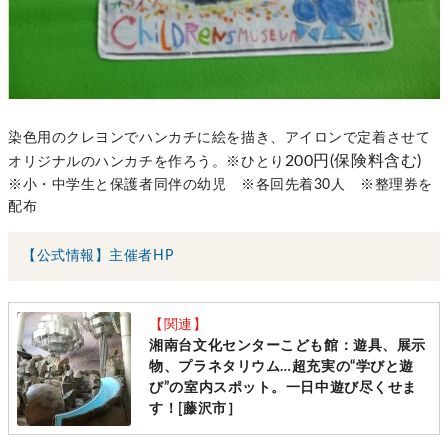
染色用のクレヨンでハンカチに絵を描き、アイロンで定着させて
200円(保険料含む)
オリジナルのハンカチを作ろう。※ひとり
※小・中学生と保護者同伴の幼児 ※各回先着30人 ※整理券を
配布
【公式情報】主催者HP
【関連】
湘南台文化センターこども館：遊具、展示
物、プラネタリウム…超充実の“学びと遊
び”の室内スポット。一日中遊び尽くせま
す！[藤沢市］