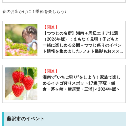
滑り台で遊んできました！［藤沢市大庭］
春のお出かけに！季節を楽しもう♪
【関連】
【つつじの名所】湘南＋周辺エリア11選
（2026年版）：まもなく見頃！子どもと
一緒に楽しめる公園＋つつじ祭りのイベン
ト情報を集めました♪フォト撮影もおスス
メです！［藤沢市、茅ヶ崎市、葉山町、横
須賀市、二宮町、厚木市、愛川町］
【関連】
湘南で”いちご狩り”をしよう！家族で楽し
めるイチゴ狩りスポット17選[平塚・鎌
倉・茅ヶ崎・横須賀・三浦]＜2024年版＞
藤沢市のイベント