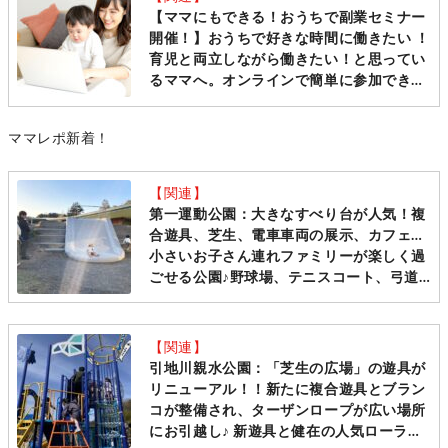
【ママにもできる！おうちで副業セミナー
開催！】おうちで好きな時間に働きたい ！
育児と両立しながら働きたい！と思ってい
るママへ。オンラインで簡単に参加できる
セミナーで話を聞いてみませんか？参加費
無料
ママレポ新着！
【関連】
第一運動公園：大きなすべり台が人気！複
合遊具、芝生、電車車両の展示、カフェ…
小さいお子さん連れファミリーが楽しく過
ごせる公園♪野球場、テニスコート、弓道
場、プールなどの運動施設が充実していま
す[逗子市]
【関連】
引地川親水公園：「芝生の広場」の遊具が
リニューアル！！新たに複合遊具とブラン
コが整備され、ターザンロープが広い場所
にお引越し♪ 新遊具と健在の人気ローラー