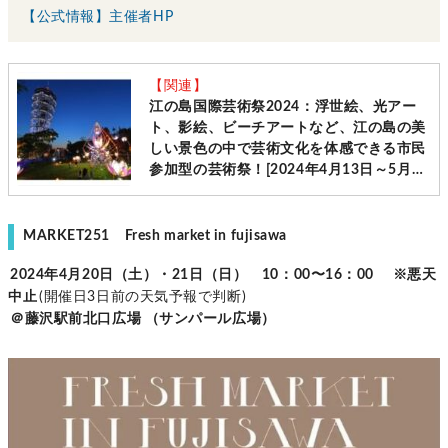
【公式情報】主催者HP
【関連】
江の島国際芸術祭2024：浮世絵、光アー
ト、影絵、ビーチアートなど、江の島の美
しい景色の中で芸術文化を体感できる市民
参加型の芸術祭！[2024年4月13日～5月31
日：江の島島内、片瀬海岸エリア各所]
MARKET251 Fresh market in fujisawa
2024年4月20日（土）・21日（日） 10：00〜16：00
※悪天
中止
(開催日3日前の天気予報で判断)
＠藤沢駅前北口広場 （サンパール広場）