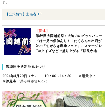
す。
【公式情報】主催者HP
【関連】
第69回大岡越前祭：大迫力のビックパレー
ドは一見の価値あり！！たくさんの出店が
並ぶ「ちがさき産業フェア」、ステージや
〇×クイズなどで盛り上がる「浄見寺地元
まつり」も開催されます！【2024年4月20
日（土）・21日（日）：茅ヶ崎駅周辺・浄
見寺】
第15回浄見寺 地元まつり
2024年4月20日（土） 10：00～14：30 ※雨天中止
＠浄見寺
（茅ヶ崎市堤4317）