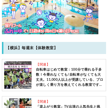
【横浜】毎週末【体験教室】
【関連】
自転車はじめて教室：100分で乗れる子多
数！今乗れなくても/自転車がなくても大
丈夫。11,000人以上が受講している、プロ
が楽しく乗り方を教えてくれる教室です
［毎週土日＠横浜・神奈川10会場 先着受
付］
【関連】
「逆上がり教室」TV出演の人気先生と挑