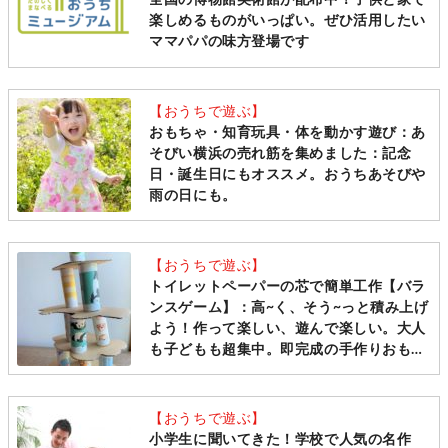
全国の博物館美術館が配布中！子供と家で
楽しめるものがいっぱい。ぜひ活用したい
ママパパの味方登場です
【おうちで遊ぶ】
おもちゃ・知育玩具・体を動かす遊び：あ
そびい横浜の売れ筋を集めました：記念
日・誕生日にもオススメ。おうちあそびや
雨の日にも。
【おうちで遊ぶ】
トイレットペーパーの芯で簡単工作【バラ
ンスゲーム】：高~く、そう~っと積み上げ
よう！作って楽しい、遊んで楽しい。大人
も子どもも超集中。即完成の手作りおもち
ゃです♪
【おうちで遊ぶ】
小学生に聞いてきた！学校で人気の名作