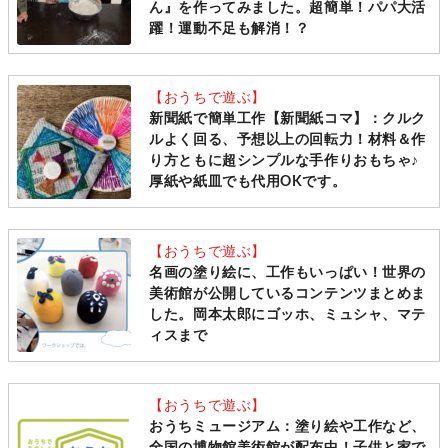
ん』を作ってみました。超簡単！パパ大活
躍！運動不足も解消！？
【おうちで遊ぶ】
新聞紙で簡単工作【新聞紙コマ】：クルク
ルよく回る、予想以上の回転力！材料＆作
り方ともに超シンプルな手作りおもちゃ♪
厚紙や紙皿でも代用OKです。
【おうちで遊ぶ】
名画の塗り絵に、工作もいっぱい！世界の
美術館が公開しているコンテンツまとめま
した。岡本太郎にゴッホ、ミュシャ、マテ
ィスまで
【おうちで遊ぶ】
おうちミュージアム：塗り絵や工作など、