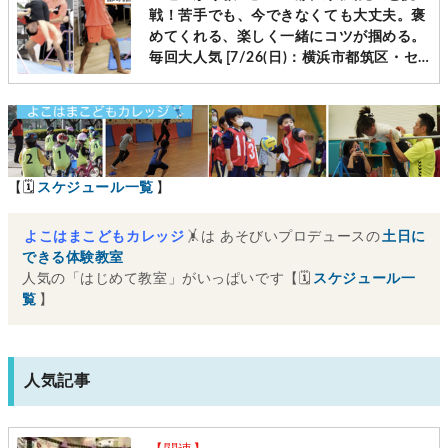
戦！苦手でも、今できなくても大丈夫。褒
めてくれる、楽しく一緒にコツが掴める。
毎回大人気 [7/26(日)：横浜市都筑区・セ
ンター南]
【🗓
スケジュール一覧
】
よこはまこどもカレッジ
🤸は あそびいプロデュースの
土日に
できる体験教室
人気の「はじめて教室」がいっぱいです【🗓
スケジュール一
覧
】
人気記事