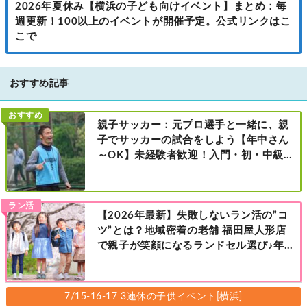
2026年夏休み【横浜の子ども向けイベント】まとめ：毎
週更新！100以上のイベントが開催予定。公式リンクはこ
こで
おすすめ記事
おすすめ
親子サッカー：元プロ選手と一緒に、親
子でサッカーの試合をしよう【年中さん
～OK】未経験者歓迎！入門・初・中級の
レベル別［港北区新横浜：8/2・23・
9/6・20日曜日］
ラン活
【2026年最新】失敗しないラン活の”コ
ツ”とは？地域密着の老舗 福田屋人形店
で親子が笑顔になるランドセル選び♪年
中さんの下見も大歓迎！今なら読者限定
の来店特典も！［福田屋人形店 藤沢総本
店・町田店・マルイファミリー溝口店］
7/15-16-17 3連休の子供イベント[横浜]