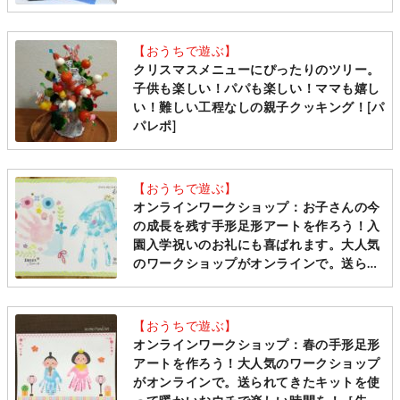
【おうちで遊ぶ】
クリスマスメニューにぴったりのツリー。
子供も楽しい！パパも楽しい！ママも嬉し
い！難しい工程なしの親子クッキング！[パ
パレポ]
【おうちで遊ぶ】
オンラインワークショップ：お子さんの今
の成長を残す手形足形アートを作ろう！入
園入学祝いのお礼にも喜ばれます。大人気
のワークショップがオンラインで。送られ
てきたキットを使っておウチで思い出とな
る時間を！［先着受付中 21年3月15日
(月)、30日(火)］
【おうちで遊ぶ】
オンラインワークショップ：春の手形足形
アートを作ろう！大人気のワークショップ
がオンラインで。送られてきたキットを使