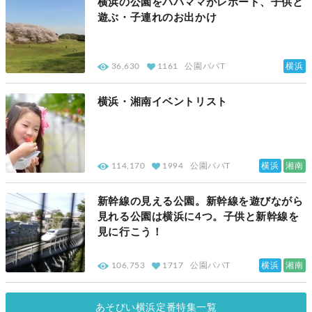
横浜の公園をパパママがレポート、子供と
遊ぶ・子連れのお出かけ
横浜
36,630
1161
公園パパT
横浜・湘南イベントリスト
横浜
湘南
114,170
1994
公園パパT
新幹線の見える公園。新幹線を遊びながら
見れる公園は横浜に4つ。子供と新幹線を
見に行こう！
横浜
湘南
106,753
1717
公園パパT
あそびい横浜定番特集一覧