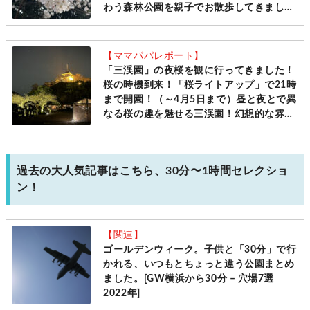
わう森林公園を親子でお散歩してきまし
た！[写真レポ、2026年3月30日現在]
【ママパパレポート】
「三渓園」の夜桜を観に行ってきました！
桜の時機到来！「桜ライトアップ」で21時
まで開園！（～4月5日まで）昼と夜とで異
なる桜の趣を魅せる三渓園！幻想的な雰囲
気を親子で楽しんできました！
過去の大人気記事はこちら、30分〜1時間セレクショ
ン！
【関連】
ゴールデンウィーク。子供と「30分」で行
かれる、いつもとちょっと違う公園まとめ
ました。[GW横浜から30分 – 穴場7選
2022年]