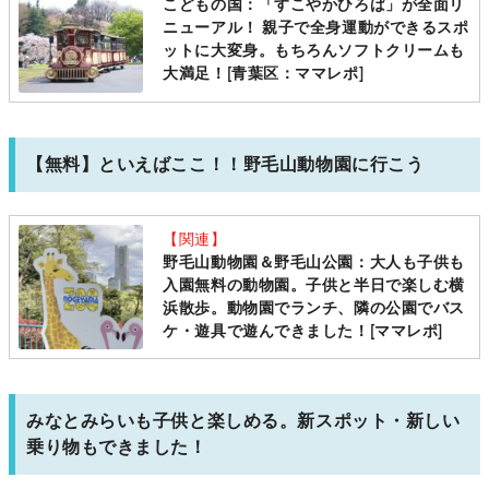
こどもの国：「すこやかひろば」が全面リ
ニューアル！ 親子で全身運動ができるスポ
ットに大変身。もちろんソフトクリームも
大満足！[青葉区：ママレポ]
【無料】といえばここ！！野毛山動物園に行こう
【関連】
野毛山動物園＆野毛山公園：大人も子供も
入園無料の動物園。子供と半日で楽しむ横
浜散歩。動物園でランチ、隣の公園でバス
ケ・遊具で遊んできました！[ママレポ]
みなとみらいも子供と楽しめる。新スポット・新しい
乗り物もできました！