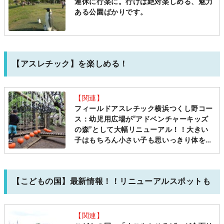
連休に行楽に。行けば絶対楽しめる、魅力
ある公園ばかりです。
【アスレチック】を楽しめる！
【関連】
フィールドアスレチック横浜つくし野コー
ス：幼児用広場が”アドベンチャーキッズ
の森”として大幅リニューアル！！大きい
子はもちろん小さい子も思いっきり体を動
かして遊べる一度は行きたいスポット！4
つのステージ、子供と行く注意点、詳細レ
ポート必見です！[ママレポ]
【こどもの国】最新情報！！リニューアルスポットも
【関連】