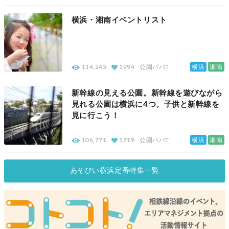
横浜・湘南イベントリスト
横浜
湘南
114,245
1994
公園パパT
新幹線の見える公園。新幹線を遊びながら
見れる公園は横浜に4つ。子供と新幹線を
見に行こう！
横浜
湘南
106,771
1719
公園パパT
あそびい横浜定番特集一覧