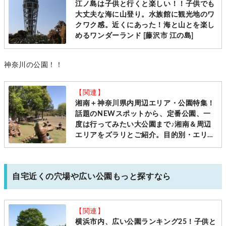
江ノ島は子供と行くと楽しい！！子供でも
大丈夫な海に山登り。水族館に観光地のワ
クワク感。近くにあった！海と山とを楽し
めるワンダーランド [藤沢市 江の島]
神奈川の公園！！
【関連】
湘南＋神奈川県内周辺エリア・公園特集！
話題のNEWスポットから、定番公園、一
度は行ってみたい大公園まで♪湘南＆周辺
エリアをズラリとご紹介。目的別・エリア
別にチョイス！2022年update版：新規ス
ポット追加！
自宅近くの穴場や広い公園もっと探すなら
【関連】
横浜市内、広い公園ランキング25！子供と