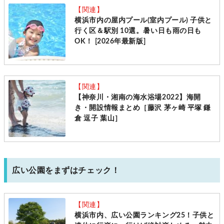
【関連】
横浜市内の屋内プール(室内プール) 子供と
行く区＆駅別 10選。暑い日も雨の日も
OK！ [2026年最新版]
【関連】
【神奈川・湘南の海水浴場2022】海開
き・開設情報まとめ［藤沢 茅ヶ崎 平塚 鎌
倉 逗子 葉山］
広い公園をまずはチェック！
【関連】
横浜市内、広い公園ランキング25！子供と