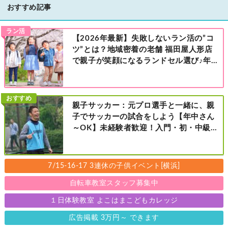
おすすめ記事
ラン活
【2026年最新】失敗しないラン活の”コ
ツ”とは？地域密着の老舗 福田屋人形店
で親子が笑顔になるランドセル選び♪年
中さんの下見も大歓迎！今なら読者限定
の来店特典も！［福田屋人形店 藤沢総本
店・町田店・マルイファミリー溝口店］
おすすめ
親子サッカー：元プロ選手と一緒に、親
子でサッカーの試合をしよう【年中さん
～OK】未経験者歓迎！入門・初・中級の
レベル別［港北区新横浜：8/2・23・
9/6・20日曜日］
7/15-16-17 3連休の子供イベント[横浜]
自転車教室スタッフ募集中
１日体験教室 よこはまこどもカレッジ
広告掲載 3万円～ できます