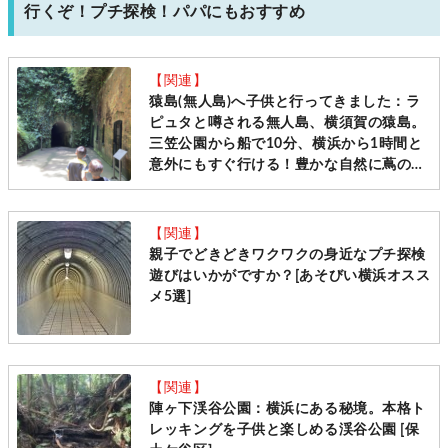
行くぞ！プチ探検！パパにもおすすめ
【関連】
猿島(無人島)へ子供と行ってきました：ラ
ピュタと噂される無人島、横須賀の猿島。
三笠公園から船で10分、横浜から1時間と
意外にもすぐ行ける！豊かな自然に蔦のか
らまる砲台遺構。美しいフォトジェニック
な島、子供と行ってきました！[パパレポ]
【関連】
親子でどきどきワクワクの身近なプチ探検
遊びはいかがですか？[あそびい横浜オスス
メ5選]
【関連】
陣ヶ下渓谷公園：横浜にある秘境。本格ト
レッキングを子供と楽しめる渓谷公園 [保