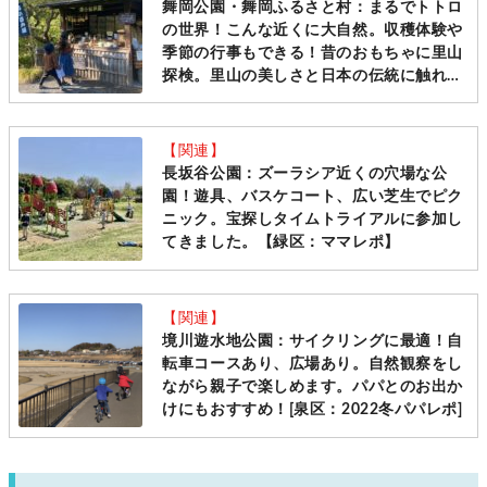
舞岡公園・舞岡ふるさと村：まるでトトロ
の世界！こんな近くに大自然。収穫体験や
季節の行事もできる！昔のおもちゃに里山
探検。里山の美しさと日本の伝統に触れら
れる公園は、市営地下鉄の「舞岡」駅から
もすぐの穴場です [ママレポ]
【関連】
長坂谷公園：ズーラシア近くの穴場な公
園！遊具、バスケコート、広い芝生でピク
ニック。宝探しタイムトライアルに参加し
てきました。【緑区：ママレポ】
【関連】
境川遊水地公園：サイクリングに最適！自
転車コースあり、広場あり。自然観察をし
ながら親子で楽しめます。パパとのお出か
けにもおすすめ！[泉区：2022冬パパレポ]