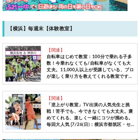
【横浜】毎週末【体験教室】
【関連】
自転車はじめて教室：100分で乗れる子多
数！今乗れなくても/自転車がなくても大
丈夫。11,000人以上が受講している、プロ
が楽しく乗り方を教えてくれる教室です
［毎週土日＠横浜・神奈川10会場 先着受
付］
【関連】
「逆上がり教室」TV出演の人気先生と挑
戦！苦手でも、今できなくても大丈夫。褒
めてくれる、楽しく一緒にコツが掴める。
毎回大人気 [7/26(日)：横浜市都筑区・セ
ンター南]