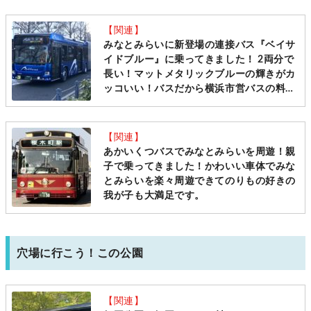
も楽ちん横浜めぐり [ママレポ]
【関連】
みなとみらいに新登場の連接バス『ベイサ
イドブルー』に乗ってきました！ 2両分で
長い！マットメタリックブルーの輝きがカ
ッコいい！バスだから横浜市営バスの料金
でのれちゃうんです [2022ママレポ]
【関連】
あかいくつバスでみなとみらいを周遊！親
子で乗ってきました！かわいい車体でみな
とみらいを楽々周遊できてのりもの好きの
我が子も大満足です。
穴場に行こう！この公園
【関連】