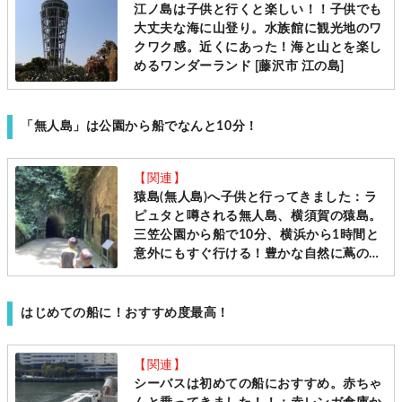
江ノ島は子供と行くと楽しい！！子供でも
大丈夫な海に山登り。水族館に観光地のワ
クワク感。近くにあった！海と山とを楽し
めるワンダーランド [藤沢市 江の島]
「無人島」は公園から船でなんと10分！
【関連】
猿島(無人島)へ子供と行ってきました：ラ
ピュタと噂される無人島、横須賀の猿島。
三笠公園から船で10分、横浜から1時間と
意外にもすぐ行ける！豊かな自然に蔦のか
らまる砲台遺構。美しいフォトジェニック
な島、子供と行ってきました！[パパレポ]
はじめての船に！おすすめ度最高！
【関連】
シーバスは初めての船におすすめ。赤ちゃ