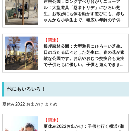
岸根公園：ロングすべり台がリニューア
ル！大型遊具「忍者トリデ」にひろい芝
生。お散歩にも体を動かす遊びにも、赤ち
ゃんから小学生まで、幅広い年齢の子供が
遊べる大型公園は駅直結 [港北区]
【関連】
根岸森林公園：大型遊具にひろーい芝生。
日の当たる広々とした芝生に、春の花が素
敵な公園です。お店やおむつ交換台も充実
で子供たちに優しい。子供と遊んできまし
た！[中区：ママレポ]
他にもいろいろ！
夏休み2022 お出かけ まとめ
【関連】
夏休み2022お出かけ：子供と行く横浜/湘