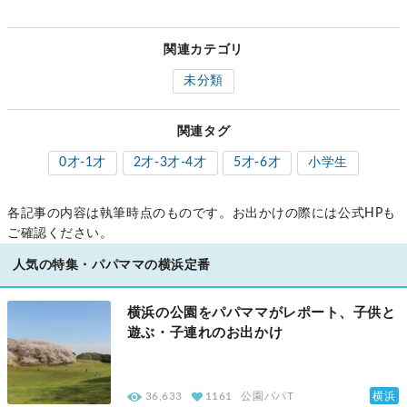
関連カテゴリ
未分類
関連タグ
0才-1才
2才-3才-4才
5才-6才
小学生
各記事の内容は執筆時点のものです。お出かけの際には公式HPも
ご確認ください。
人気の特集・パパママの横浜定番
横浜の公園をパパママがレポート、子供と
遊ぶ・子連れのお出かけ
横浜
36,633
1161
公園パパT